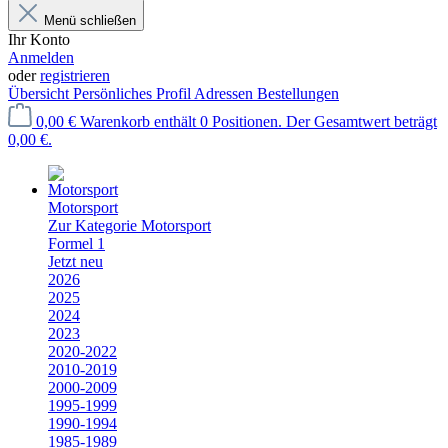
Menü schließen
Ihr Konto
Anmelden
oder
registrieren
Übersicht
Persönliches Profil
Adressen
Bestellungen
0,00 €
Warenkorb enthält 0 Positionen. Der Gesamtwert beträgt
0,00 €.
Motorsport
Zur Kategorie Motorsport
Formel 1
Jetzt neu
2026
2025
2024
2023
2020-2022
2010-2019
2000-2009
1995-1999
1990-1994
1985-1989