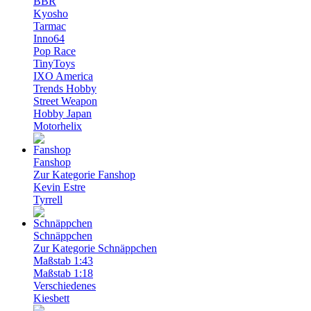
BBR
Kyosho
Tarmac
Inno64
Pop Race
TinyToys
IXO America
Trends Hobby
Street Weapon
Hobby Japan
Motorhelix
Fanshop
Zur Kategorie Fanshop
Kevin Estre
Tyrrell
Schnäppchen
Zur Kategorie Schnäppchen
Maßstab 1:43
Maßstab 1:18
Verschiedenes
Kiesbett