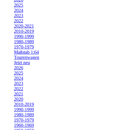
2025
2024
2023
2022
2020-2021
2010-2019
1990-1999
1980-1989
1970-1979
Maßstab 1:64
Tourenwagen
Jetzt neu
2026
2025
2024
2023
2022
2021
2020
2010-2019
1990-1999
1980-1989
1970-1979
1960-1969