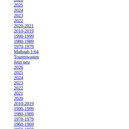
2025
2024
2023
2022
2020-2021
2010-2019
1990-1999
1980-1989
1970-1979
Maßstab 1:64
Tourenwagen
Jetzt neu
2026
2025
2024
2023
2022
2021
2020
2010-2019
1990-1999
1980-1989
1970-1979
1960-1969