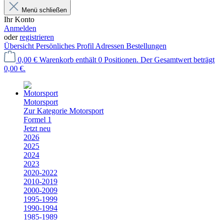
Menü schließen
Ihr Konto
Anmelden
oder
registrieren
Übersicht
Persönliches Profil
Adressen
Bestellungen
0,00 €
Warenkorb enthält 0 Positionen. Der Gesamtwert beträgt
0,00 €.
Motorsport
Zur Kategorie Motorsport
Formel 1
Jetzt neu
2026
2025
2024
2023
2020-2022
2010-2019
2000-2009
1995-1999
1990-1994
1985-1989