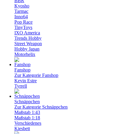
BBR
Kyosho
Tarmac
Inno64
Pop Race
TinyToys
IXO America
Trends Hobby
Street Weapon
Hobby Japan
Motorhelix
Fanshop
Zur Kategorie Fanshop
Kevin Estre
Tyrrell
Schnäppchen
Zur Kategorie Schnäppchen
Maßstab 1:43
Maßstab 1:18
Verschiedenes
Kiesbett