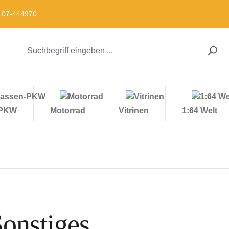
09107-444970
-PKW
Motorrad
Vitrinen
1:64 Welt
onstiges