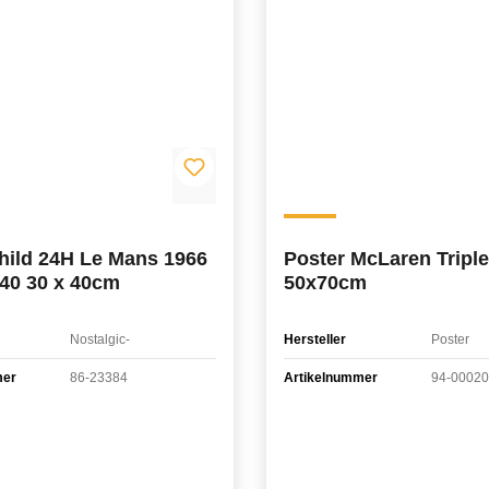
hild 24H Le Mans 1966
Poster McLaren Tripl
40 30 x 40cm
50x70cm
Nostalgic-
Hersteller
Poster
mer
86-23384
Artikelnummer
94-00020