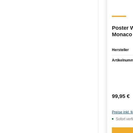
Poster 
Monaco 
Prix 50
Hersteller
Artikelnum
Reguläre
99,95 €
Preise inkl.
Sofort ver