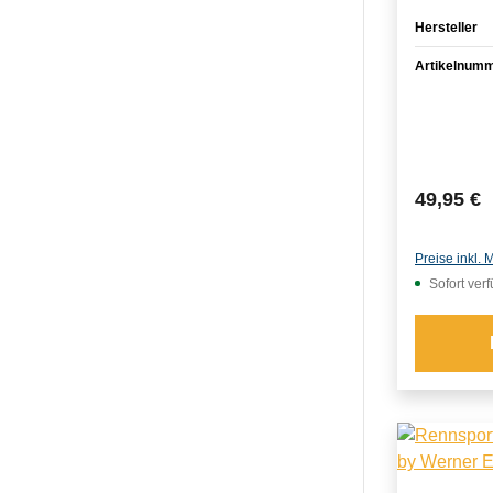
Hersteller
Artikelnum
Reguläre
49,95 €
Preise inkl.
Sofort ver