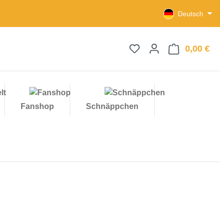
Deutsch
0,00 €
Wa
Fanshop
Schnäppchen