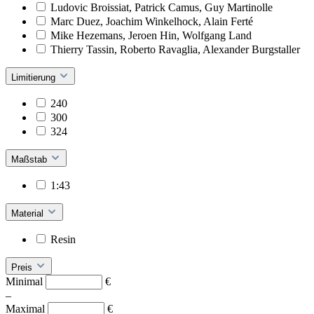
Ludovic Broissiat, Patrick Camus, Guy Martinolle
Marc Duez, Joachim Winkelhock, Alain Ferté
Mike Hezemans, Jeroen Hin, Wolfgang Land
Thierry Tassin, Roberto Ravaglia, Alexander Burgstaller
Limitierung
240
300
324
Maßstab
1:43
Material
Resin
Preis
Minimal
€
–
Maximal
€