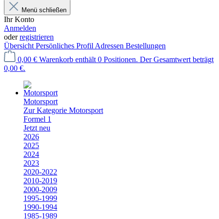
Menü schließen
Ihr Konto
Anmelden
oder
registrieren
Übersicht
Persönliches Profil
Adressen
Bestellungen
0,00 €
Warenkorb enthält 0 Positionen. Der Gesamtwert beträgt
0,00 €.
Motorsport
Zur Kategorie Motorsport
Formel 1
Jetzt neu
2026
2025
2024
2023
2020-2022
2010-2019
2000-2009
1995-1999
1990-1994
1985-1989