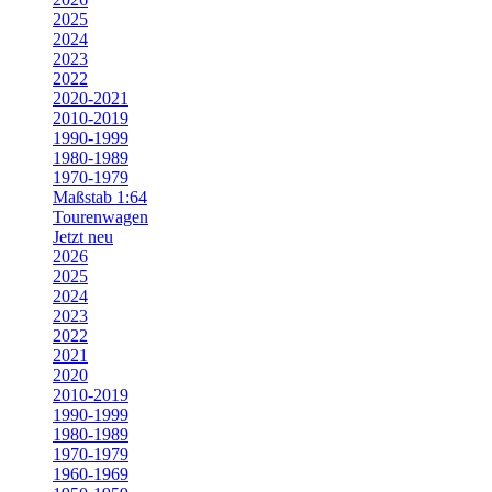
2025
2024
2023
2022
2020-2021
2010-2019
1990-1999
1980-1989
1970-1979
Maßstab 1:64
Tourenwagen
Jetzt neu
2026
2025
2024
2023
2022
2021
2020
2010-2019
1990-1999
1980-1989
1970-1979
1960-1969