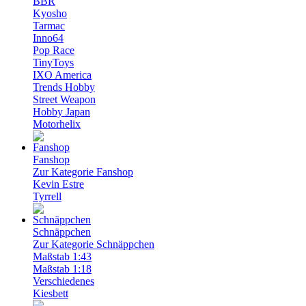
BBR
Kyosho
Tarmac
Inno64
Pop Race
TinyToys
IXO America
Trends Hobby
Street Weapon
Hobby Japan
Motorhelix
Fanshop
Zur Kategorie Fanshop
Kevin Estre
Tyrrell
Schnäppchen
Zur Kategorie Schnäppchen
Maßstab 1:43
Maßstab 1:18
Verschiedenes
Kiesbett