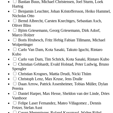
Bastian Buus, Michael Christensen, Joel Sturm, Loek
Hartog
Benjamin Leuchter, Johan Kristoffersson, Heiko Hammel,
Nicholas Otto
Bernd Albrecht, Carsten Knechtges, Sebastian Asch,
Oliver Bliss
Björn Griesemann, Georg Griesemann, Dirk Adorf,
Marco Holzer
Boris Hrubesch, Fritz Hebig Fabian Tillmann, Michael
Wolpertinger
Carlo Van Dam, Kota Sasaki, Takuto Iguchi, Rintaro
Kubo
Carlo van Dam, Tim Schrick, Kota Sasaki, Rintaro Kubo
Christian Gebhardt, Evald Holstad, Peter Ludwig, Bruno
Spengler
Christian Krognes, Mattia Drudi, Nicki Thiim
Christoph Lenz, Max Kruse, Jens Dralle
Daan Arrow, Patrick Assenheimer, Tobias Müller, Dylan
Pereira
Daniel Harper, Max Hesse, Sheldon van der Linde, Dries
Vanthoor
Felipe Laser Fernandez, Mateo Villagomez , Dennis
Fetzer, Stefan Aust
Georg Memminger, Roland Kussmaul, Walter Röhrl,