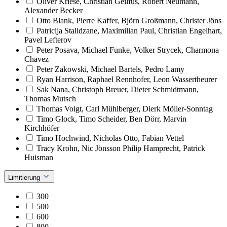
Oliver Kriese, Christian Geilfus, Robert Neumann,
Alexander Becker
Otto Blank, Pierre Kaffer, Björn Großmann, Christer Jöns
Patricija Stalidzane, Maximilian Paul, Christian Engelhart,
Pavel Lefterov
Peter Posava, Michael Funke, Volker Strycek, Charmona
Chavez
Peter Zakowski, Michael Bartels, Pedro Lamy
Ryan Harrison, Raphael Rennhofer, Leon Wassertheurer
Sak Nana, Christoph Breuer, Dieter Schmidtmann,
Thomas Mutsch
Thomas Voigt, Carl Mühlberger, Dierk Möller-Sonntag
Timo Glock, Timo Scheider, Ben Dörr, Marvin
Kirchhöfer
Timo Hochwind, Nicholas Otto, Fabian Vettel
Tracy Krohn, Nic Jönsson Philip Hamprecht, Patrick
Huisman
Limitierung
300
500
600
800