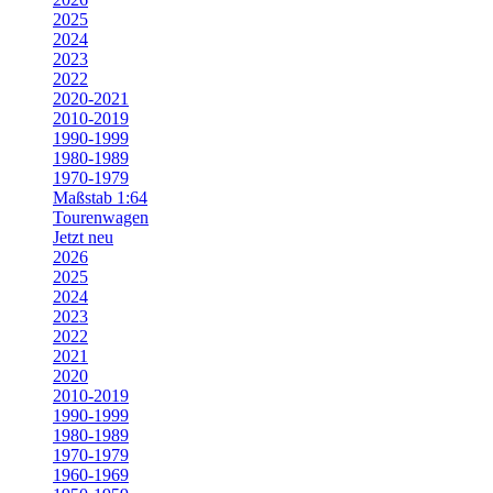
2025
2024
2023
2022
2020-2021
2010-2019
1990-1999
1980-1989
1970-1979
Maßstab 1:64
Tourenwagen
Jetzt neu
2026
2025
2024
2023
2022
2021
2020
2010-2019
1990-1999
1980-1989
1970-1979
1960-1969