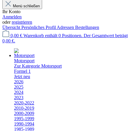
Menü schließen
Ihr Konto
Anmelden
oder
registrieren
Übersicht
Persönliches Profil
Adressen
Bestellungen
0,00 €
Warenkorb enthält 0 Positionen. Der Gesamtwert beträgt
0,00 €.
Motorsport
Zur Kategorie Motorsport
Formel 1
Jetzt neu
2026
2025
2024
2023
2020-2022
2010-2019
2000-2009
1995-1999
1990-1994
1985-1989