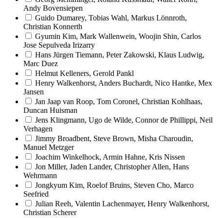
Andy Bovensiepen
Guido Dumarey, Tobias Wahl, Markus Lönnroth,
Christian Konnerth
Gyumin Kim, Mark Wallenwein, Woojin Shin, Carlos
Jose Sepulveda Irizarry
Hans Jürgen Tiemann, Peter Zakowski, Klaus Ludwig,
Marc Duez
Helmut Kelleners, Gerold Pankl
Henry Walkenhorst, Anders Buchardt, Nico Hantke, Mex
Jansen
Jan Jaap van Roop, Tom Coronel, Christian Kohlhaas,
Duncan Huisman
Jens Klingmann, Ugo de Wilde, Connor de Phillippi, Neil
Verhagen
Jimmy Broadbent, Steve Brown, Misha Charoudin,
Manuel Metzger
Joachim Winkelhock, Armin Hahne, Kris Nissen
Jon Miller, Jaden Lander, Christopher Allen, Hans
Wehrmann
Jongkyum Kim, Roelof Bruins, Steven Cho, Marco
Seefried
Julian Reeh, Valentin Lachenmayer, Henry Walkenhorst,
Christian Scherer