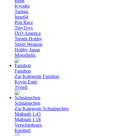
BBR
Kyosho
Tarmac
Inno64
Pop Race
TinyToys
IXO America
Trends Hobby
Street Weapon
Hobby Japan
Motorhelix
Fanshop
Zur Kategorie Fanshop
Kevin Estre
Tyrrell
Schnäppchen
Zur Kategorie Schnäppchen
Maßstab 1:43
Maßstab 1:18
Verschiedenes
Kiesbett