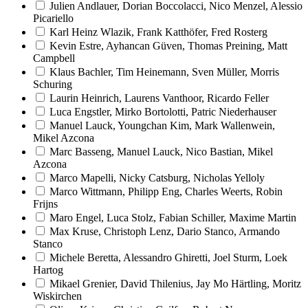
Julien Andlauer, Dorian Boccolacci, Nico Menzel, Alessio
Picariello
Karl Heinz Wlazik, Frank Katthöfer, Fred Rosterg
Kevin Estre, Ayhancan Güven, Thomas Preining, Matt
Campbell
Klaus Bachler, Tim Heinemann, Sven Müller, Morris
Schuring
Laurin Heinrich, Laurens Vanthoor, Ricardo Feller
Luca Engstler, Mirko Bortolotti, Patric Niederhauser
Manuel Lauck, Youngchan Kim, Mark Wallenwein,
Mikel Azcona
Marc Basseng, Manuel Lauck, Nico Bastian, Mikel
Azcona
Marco Mapelli, Nicky Catsburg, Nicholas Yelloly
Marco Wittmann, Philipp Eng, Charles Weerts, Robin
Frijns
Maro Engel, Luca Stolz, Fabian Schiller, Maxime Martin
Max Kruse, Christoph Lenz, Dario Stanco, Armando
Stanco
Michele Beretta, Alessandro Ghiretti, Joel Sturm, Loek
Hartog
Mikael Grenier, David Thilenius, Jay Mo Härtling, Moritz
Wiskirchen