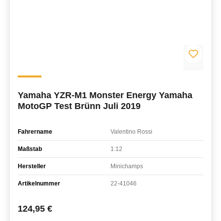
Yamaha YZR-M1 Monster Energy Yamaha
MotoGP Test Brünn Juli 2019
Fahrername
Valentino Rossi
Maßstab
1:12
Hersteller
Minichamps
Artikelnummer
22-41046
Regulärer Preis:
124,95 €