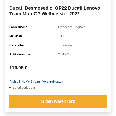
Ducati Desmosedici GP22 Ducati Lenovo
Team MotoGP Weltmeister 2022
Fahrername
Francesco Bagnaia
Maßstab
1:12
Hersteller
Truescale
Artikelnummer
27-12218
Regulärer Preis:
119,95 €
Preise inkl. MwSt. zzgl. Versandkosten
Sofort verfügbar
In den Warenkorb