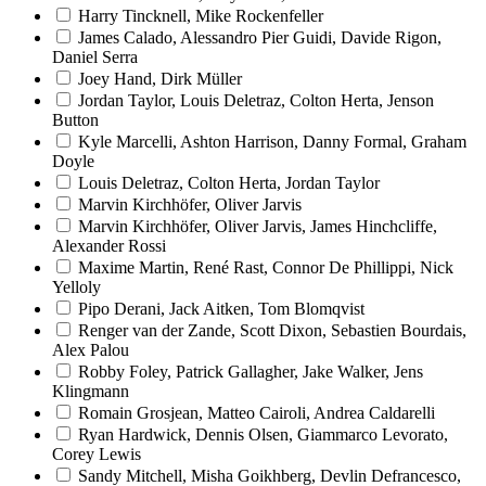
Harry Tincknell, Mike Rockenfeller
James Calado, Alessandro Pier Guidi, Davide Rigon,
Daniel Serra
Joey Hand, Dirk Müller
Jordan Taylor, Louis Deletraz, Colton Herta, Jenson
Button
Kyle Marcelli, Ashton Harrison, Danny Formal, Graham
Doyle
Louis Deletraz, Colton Herta, Jordan Taylor
Marvin Kirchhöfer, Oliver Jarvis
Marvin Kirchhöfer, Oliver Jarvis, James Hinchcliffe,
Alexander Rossi
Maxime Martin, René Rast, Connor De Phillippi, Nick
Yelloly
Pipo Derani, Jack Aitken, Tom Blomqvist
Renger van der Zande, Scott Dixon, Sebastien Bourdais,
Alex Palou
Robby Foley, Patrick Gallagher, Jake Walker, Jens
Klingmann
Romain Grosjean, Matteo Cairoli, Andrea Caldarelli
Ryan Hardwick, Dennis Olsen, Giammarco Levorato,
Corey Lewis
Sandy Mitchell, Misha Goikhberg, Devlin Defrancesco,