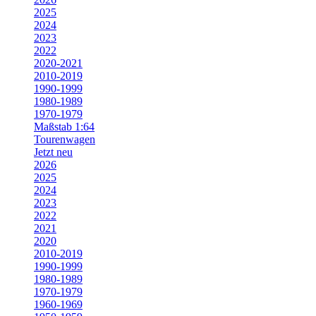
2025
2024
2023
2022
2020-2021
2010-2019
1990-1999
1980-1989
1970-1979
Maßstab 1:64
Tourenwagen
Jetzt neu
2026
2025
2024
2023
2022
2021
2020
2010-2019
1990-1999
1980-1989
1970-1979
1960-1969