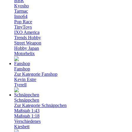
BBR
Kyosho
Tarmac
Inno64
Pop Race
TinyToys
IXO America
Trends Hobby
Street Weapon
Hobby Japan
Motorhelix
Fanshop
Zur Kategorie Fanshop
Kevin Estre
Tyrrell
Schnäppchen
Zur Kategorie Schnäppchen
Maßstab 1:43
Maßstab 1:18
Verschiedenes
Kiesbett