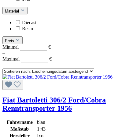
Material
Diecast
Resin
Preis
Minimal
€
–
Maximal
€
Fiat Bartoletti 306/2 Ford/Cobra
Renntransporter 1956
Fahrername
blau
Maßstab
1:43
Hersteller
Ixo