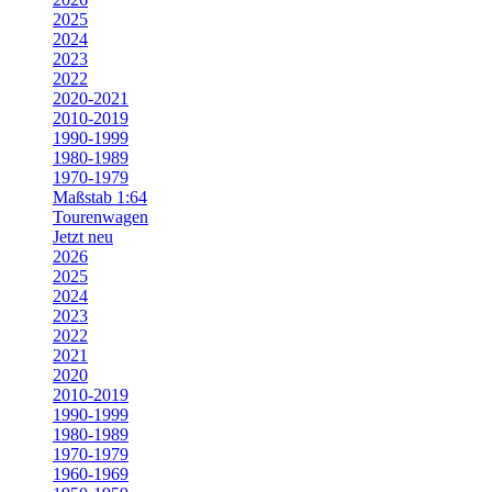
2025
2024
2023
2022
2020-2021
2010-2019
1990-1999
1980-1989
1970-1979
Maßstab 1:64
Tourenwagen
Jetzt neu
2026
2025
2024
2023
2022
2021
2020
2010-2019
1990-1999
1980-1989
1970-1979
1960-1969