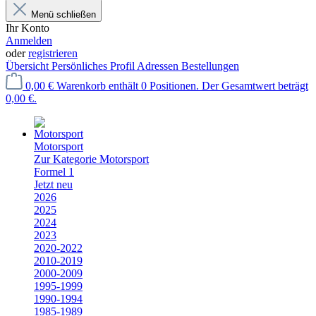
Menü schließen
Ihr Konto
Anmelden
oder
registrieren
Übersicht
Persönliches Profil
Adressen
Bestellungen
0,00 €
Warenkorb enthält 0 Positionen. Der Gesamtwert beträgt
0,00 €.
Motorsport
Zur Kategorie Motorsport
Formel 1
Jetzt neu
2026
2025
2024
2023
2020-2022
2010-2019
2000-2009
1995-1999
1990-1994
1985-1989