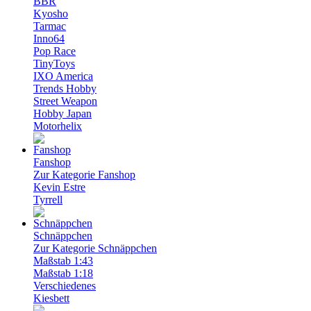
BBR
Kyosho
Tarmac
Inno64
Pop Race
TinyToys
IXO America
Trends Hobby
Street Weapon
Hobby Japan
Motorhelix
Fanshop
Zur Kategorie Fanshop
Kevin Estre
Tyrrell
Schnäppchen
Zur Kategorie Schnäppchen
Maßstab 1:43
Maßstab 1:18
Verschiedenes
Kiesbett