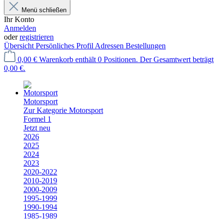
Menü schließen
Ihr Konto
Anmelden
oder
registrieren
Übersicht
Persönliches Profil
Adressen
Bestellungen
0,00 €
Warenkorb enthält 0 Positionen. Der Gesamtwert beträgt
0,00 €.
Motorsport
Zur Kategorie Motorsport
Formel 1
Jetzt neu
2026
2025
2024
2023
2020-2022
2010-2019
2000-2009
1995-1999
1990-1994
1985-1989