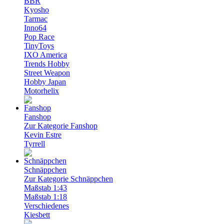
BBR
Kyosho
Tarmac
Inno64
Pop Race
TinyToys
IXO America
Trends Hobby
Street Weapon
Hobby Japan
Motorhelix
Fanshop
Zur Kategorie Fanshop
Kevin Estre
Tyrrell
Schnäppchen
Zur Kategorie Schnäppchen
Maßstab 1:43
Maßstab 1:18
Verschiedenes
Kiesbett