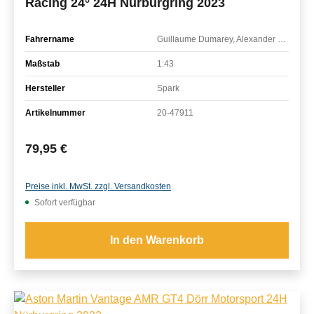
Racing 24° 24H Nürburgring 2023
Fahrername
Guillaume Dumarey, Alexander Mies, Andreas Patzelt, Hugo Sasse
Maßstab
1:43
Hersteller
Spark
Artikelnummer
20-47911
Regulärer Preis:
79,95 €
Preise inkl. MwSt. zzgl. Versandkosten
Sofort verfügbar
In den Warenkorb