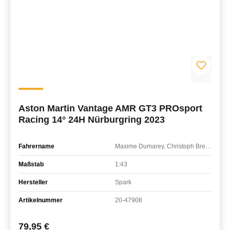
Aston Martin Vantage AMR GT3 PROsport
Racing 14° 24H Nürburgring 2023
Fahrername
Maxime Dumarey, Christoph Breuer, Mike David Ortmann, Ben Green
Maßstab
1:43
Hersteller
Spark
Artikelnummer
20-47908
Regulärer Preis:
79,95 €