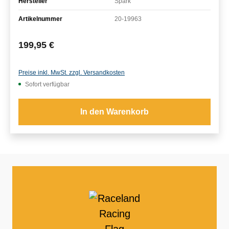
Hersteller
Spark
Artikelnummer
20-19963
Regulärer Preis:
199,95 €
Preise inkl. MwSt. zzgl. Versandkosten
Sofort verfügbar
In den Warenkorb