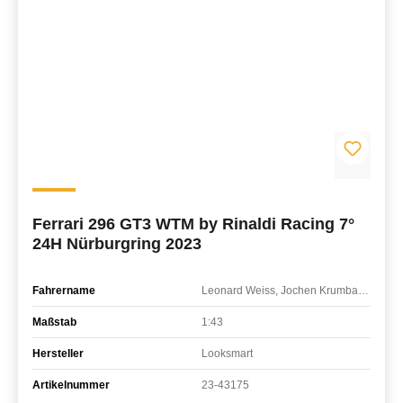
Ferrari 296 GT3 WTM by Rinaldi Racing 7°
24H Nürburgring 2023
Fahrername
Leonard Weiss, Jochen Krumbach, Daniel Keilwitz, Indy Dontje
Maßstab
1:43
Hersteller
Looksmart
Artikelnummer
23-43175