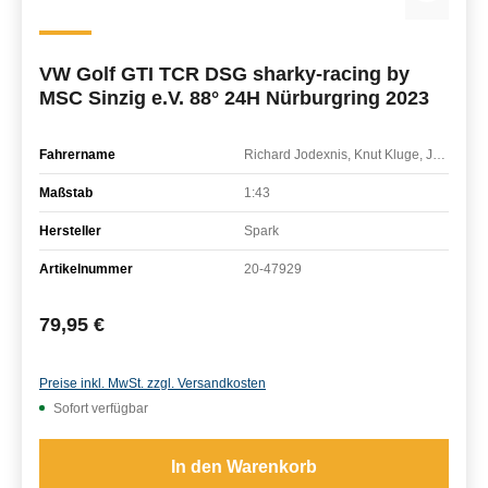
VW Golf GTI TCR DSG sharky-racing by
MSC Sinzig e.V. 88° 24H Nürburgring 2023
Fahrername
Richard Jodexnis, Knut Kluge, Joris Primke
Maßstab
1:43
Hersteller
Spark
Artikelnummer
20-47929
Regulärer Preis:
79,95 €
Preise inkl. MwSt. zzgl. Versandkosten
Sofort verfügbar
In den Warenkorb