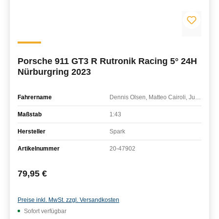
Porsche 911 GT3 R Rutronik Racing 5° 24H
Nürburgring 2023
Fahrername
Dennis Olsen, Matteo Cairoli, Julien Andlauer
Maßstab
1:43
Hersteller
Spark
Artikelnummer
20-47902
Regulärer Preis:
79,95 €
Preise inkl. MwSt. zzgl. Versandkosten
Sofort verfügbar