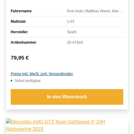
Fahrername
Emir Asari, Matthias Wasel, Max Partl, Benjamin Cartery
Maßstab
1:43
Hersteller
Spark
Artikelnummer
20-47928
Regulärer Preis:
79,95 €
Preise inkl. MwSt. zzgl. Versandkosten
Sofort verfügbar
In den Warenkorb