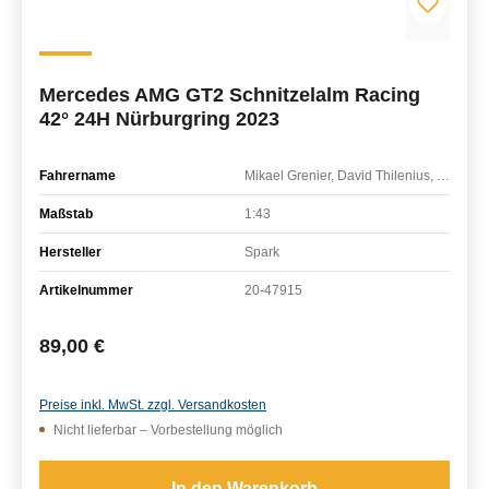
Mercedes AMG GT2 Schnitzelalm Racing
42° 24H Nürburgring 2023
Fahrername
Mikael Grenier, David Thilenius, Jay Mo Härtling, Moritz Wiskirchen
Maßstab
1:43
Hersteller
Spark
Artikelnummer
20-47915
Regulärer Preis:
89,00 €
Preise inkl. MwSt. zzgl. Versandkosten
Nicht lieferbar – Vorbestellung möglich
In den Warenkorb