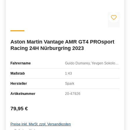
Aston Martin Vantage AMR GT4 PROsport
Racing 24H Nürburgring 2023
Fahrername
Guido Dumarey, Yevgen Sokolovskiy, Michael Hess, Rudi Adams
Maßstab
1:43
Hersteller
Spark
Artikelnummer
20-47926
Regulärer Preis:
79,95 €
Preise inkl. MwSt. zzgl. Versandkosten