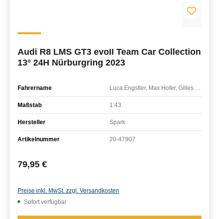
Audi R8 LMS GT3 evoII Team Car Collection
13° 24H Nürburgring 2023
Fahrername
Luca Engstler, Max Hofer, Gilles Magnus, Dennis Marschall
Maßstab
1:43
Hersteller
Spark
Artikelnummer
20-47907
Regulärer Preis:
79,95 €
Preise inkl. MwSt. zzgl. Versandkosten
Sofort verfügbar