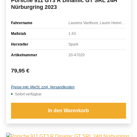
Porsche 911 GT3 R Dinamic GT SRL 24H
Nürburgring 2023
Fahrername
Laurens Vanthoor, Laurin Heinrich, Ayhancan Güven, Christian Engelhart
Maßstab
1:43
Hersteller
Spark
Artikelnummer
20-47020
Regulärer Preis:
79,95 €
Preise inkl. MwSt. zzgl. Versandkosten
Sofort verfügbar
In den Warenkorb