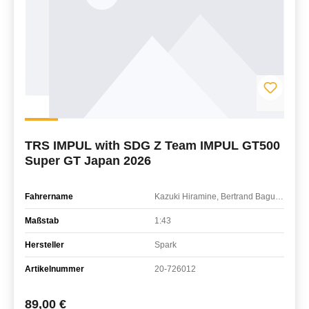
TRS IMPUL with SDG Z Team IMPUL GT500
Super GT Japan 2026
Fahrername
Kazuki Hiramine, Bertrand Baguette
Maßstab
1:43
Hersteller
Spark
Artikelnummer
20-726012
Regulärer Preis:
89,00 €