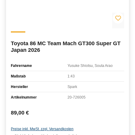
Toyota 86 MC Team Mach GT300 Super GT
Japan 2026
Fahrername
Yusuke Shiotsu, Souta Arao
Maßstab
1:43
Hersteller
Spark
Artikelnummer
20-726005
Regulärer Preis:
89,00 €
Preise inkl. MwSt. zzgl. Versandkosten