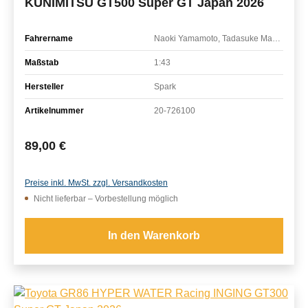
KUNIMITSU GT500 Super GT Japan 2026
Fahrername
Naoki Yamamoto, Tadasuke Makino
Maßstab
1:43
Hersteller
Spark
Artikelnummer
20-726100
Regulärer Preis:
89,00 €
Preise inkl. MwSt. zzgl. Versandkosten
Nicht lieferbar – Vorbestellung möglich
In den Warenkorb