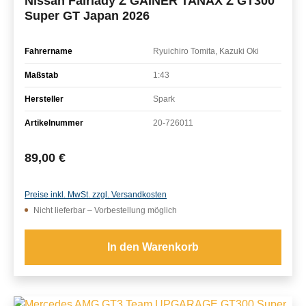
Nissan Fairlady Z GAINER TANAX Z GT300
Super GT Japan 2026
Fahrername
Ryuichiro Tomita, Kazuki Oki
Maßstab
1:43
Hersteller
Spark
Artikelnummer
20-726011
Regulärer Preis:
89,00 €
Preise inkl. MwSt. zzgl. Versandkosten
Nicht lieferbar – Vorbestellung möglich
In den Warenkorb