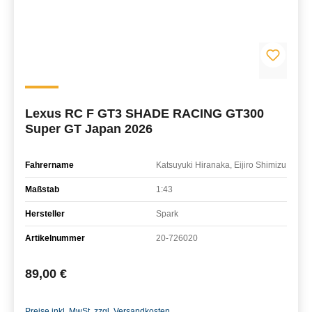
Lexus RC F GT3 SHADE RACING GT300
Super GT Japan 2026
Fahrername
Katsuyuki Hiranaka, Eijiro Shimizu
Maßstab
1:43
Hersteller
Spark
Artikelnummer
20-726020
Regulärer Preis:
89,00 €
Preise inkl. MwSt. zzgl. Versandkosten