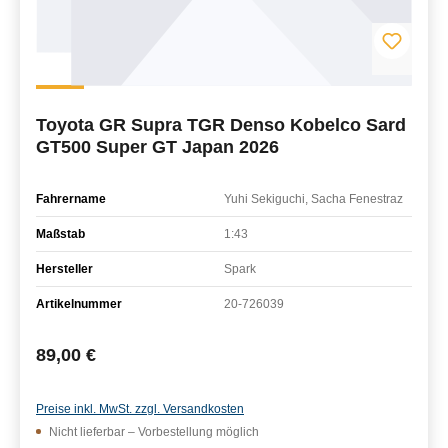
Toyota GR Supra TGR Denso Kobelco Sard
GT500 Super GT Japan 2026
Fahrername
Yuhi Sekiguchi, Sacha Fenestraz
Maßstab
1:43
Hersteller
Spark
Artikelnummer
20-726039
Regulärer Preis:
89,00 €
Preise inkl. MwSt. zzgl. Versandkosten
Nicht lieferbar – Vorbestellung möglich