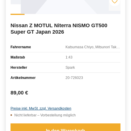
Nissan Z MOTUL Niterra NISMO GT500
Super GT Japan 2026
Fahrername
Katsumasa Chiyo, Mitsunori Takaboshi
Maßstab
1:43
Hersteller
Spark
Artikelnummer
20-726023
Regulärer Preis:
89,00 €
Preise inkl. MwSt. zzgl. Versandkosten
Nicht lieferbar – Vorbestellung möglich
In den Warenkorb