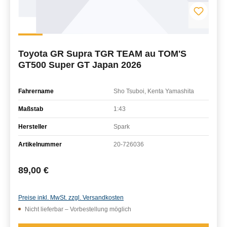
Toyota GR Supra TGR TEAM au TOM'S
GT500 Super GT Japan 2026
Fahrername
Sho Tsuboi, Kenta Yamashita
Maßstab
1:43
Hersteller
Spark
Artikelnummer
20-726036
Regulärer Preis:
89,00 €
Preise inkl. MwSt. zzgl. Versandkosten
Nicht lieferbar – Vorbestellung möglich