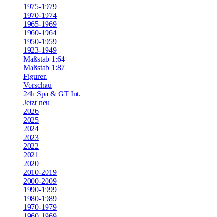
1975-1979
1970-1974
1965-1969
1960-1964
1950-1959
1923-1949
Maßstab 1:64
Maßstab 1:87
Figuren
Vorschau
24h Spa & GT Int.
Jetzt neu
2026
2025
2024
2023
2022
2021
2020
2010-2019
2000-2009
1990-1999
1980-1989
1970-1979
1960-1969