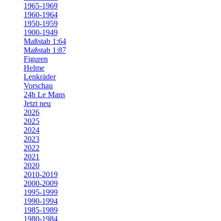
1965-1969
1960-1964
1950-1959
1900-1949
Maßstab 1:64
Maßstab 1:87
Figuren
Helme
Lenkräder
Vorschau
24h Le Mans
Jetzt neu
2026
2025
2024
2023
2022
2021
2020
2010-2019
2000-2009
1995-1999
1990-1994
1985-1989
1980-1984