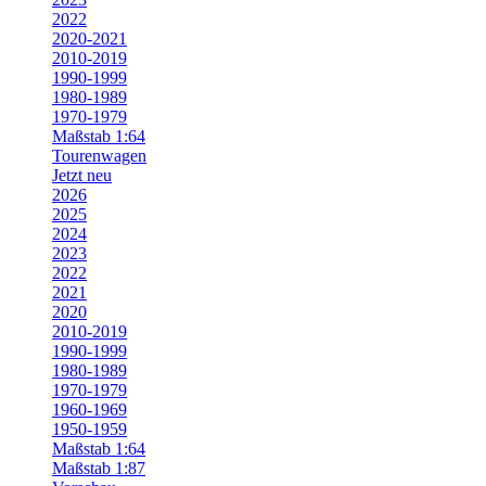
2022
2020-2021
2010-2019
1990-1999
1980-1989
1970-1979
Maßstab 1:64
Tourenwagen
Jetzt neu
2026
2025
2024
2023
2022
2021
2020
2010-2019
1990-1999
1980-1989
1970-1979
1960-1969
1950-1959
Maßstab 1:64
Maßstab 1:87