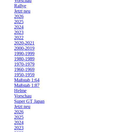
Vorschau
Rallye
Jetzt neu
2026
2025
2024
2023
2022
2020-2021
2000-2019
1990-1999
1980-1989
1970-1979
1960-1969
1950-1959
Maßstab 1:64
Maßstab 1:87
Helme
Vorschau
Super GT Japan
Jetzt neu
2026
2025
2024
2023