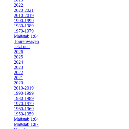
2022
2020-2021
2010-2019
1990-1999
1980-1989
1970-1979
Maßstab 1:64
Tourenwagen
Jetzt neu
2026
2025
2024
2023
2022
2021
2020
2010-2019
1990-1999
1980-1989
1970-1979
1960-1969
1950-1959
Maßstab 1:64
Maßstab 1:87