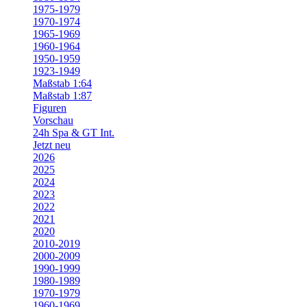
1975-1979
1970-1974
1965-1969
1960-1964
1950-1959
1923-1949
Maßstab 1:64
Maßstab 1:87
Figuren
Vorschau
24h Spa & GT Int.
Jetzt neu
2026
2025
2024
2023
2022
2021
2020
2010-2019
2000-2009
1990-1999
1980-1989
1970-1979
1960-1969