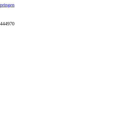
springen
7-444970