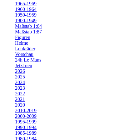
1965-1969
1960-1964
1950-1959
1900-1949
Maßstab 1:64
Maßstab 1:87
Figuren
Helme
Lenkräder
Vorschau
24h Le Mans
Jetzt neu
2026
2025
2024
2023
2022
2021
2020
2010-2019
2000-2009
1995-1999
1990-1994
1985-1989
1980-1984