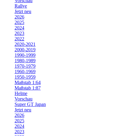
Vorschau
Rallye
Jetzt neu
2026
2025
2024
2023
2022
2020-2021
2000-2019
1990-1999
1980-1989
1970-1979
1960-1969
1950-1959
Maßstab 1:64
Maßstab 1:87
Helme
Vorschau
Super GT Japan
Jetzt neu
2026
2025
2024
2023