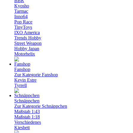
BBR
Kyosho
Tarmac
Inno64
Pop Race
TinyToys
IXO America
Trends Hobby
Street Weapon
Hobby Japan
Motorhelix
Fanshop
Zur Kategorie Fanshop
Kevin Estre
Tyrrell
Schnäppchen
Zur Kategorie Schnäppchen
Maßstab 1:43
Maßstab 1:18
Verschiedenes
Kiesbett