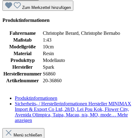
Zum Merkzettel hinzufügen
Produktinformationen
Fahrername
Christophe Berard, Christophe Bernabo
Maßstab
1:43
Modellgröße
10cm
Material
Resin
Produkttyp
Modellauto
Hersteller
Spark
Herstellernummer
S6860
Artikelnummer
20-36860
Produktinformationen
Sicherheits- / Herstellerinformationen
Hersteller MINIMAX
Import & Export Co Ltd, 28/D, Lei Pou Kok, Flower City,
Avenida Olimpica, Taipa, Macau, n/a, MO, mode…
Mehr
anzeigen
Menü schließen