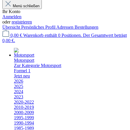
Menü schließen
Ihr Konto
Anmelden
oder
registrieren
Übersicht
Persönliches Profil
Adressen
Bestellungen
0,00 €
Warenkorb enthält 0 Positionen. Der Gesamtwert beträgt
0,00 €.
Motorsport
Zur Kategorie Motorsport
Formel 1
Jetzt neu
2026
2025
2024
2023
2020-2022
2010-2019
2000-2009
1995-1999
1990-1994
1985-1989