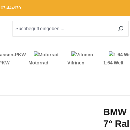
09107-444970
-PKW
Motorrad
Vitrinen
1:64 Welt
BMW 
7° Ra