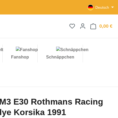
Deutsch
0,00 €
Wa
Fanshop
Schnäppchen
M3 E30 Rothmans Racing
llye Korsika 1991