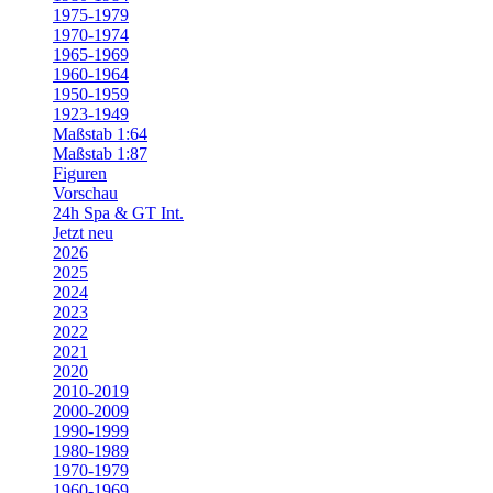
1975-1979
1970-1974
1965-1969
1960-1964
1950-1959
1923-1949
Maßstab 1:64
Maßstab 1:87
Figuren
Vorschau
24h Spa & GT Int.
Jetzt neu
2026
2025
2024
2023
2022
2021
2020
2010-2019
2000-2009
1990-1999
1980-1989
1970-1979
1960-1969