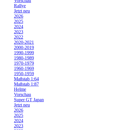
Vorschau
Rallye
Jetzt neu
2026
2025
2024
2023
2022
2020-2021
2000-2019
1990-1999
1980-1989
1970-1979
1960-1969
1950-1959
Maßstab 1:64
Maßstab 1:87
Helme
Vorschau
Super GT Japan
Jetzt neu
2026
2025
2024
2023