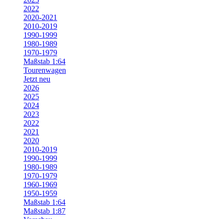
2022
2020-2021
2010-2019
1990-1999
1980-1989
1970-1979
Maßstab 1:64
Tourenwagen
Jetzt neu
2026
2025
2024
2023
2022
2021
2020
2010-2019
1990-1999
1980-1989
1970-1979
1960-1969
1950-1959
Maßstab 1:64
Maßstab 1:87