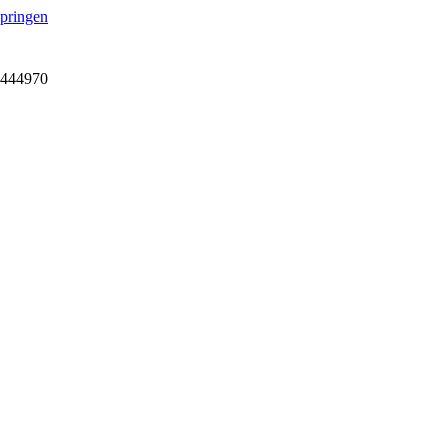
springen
7-444970