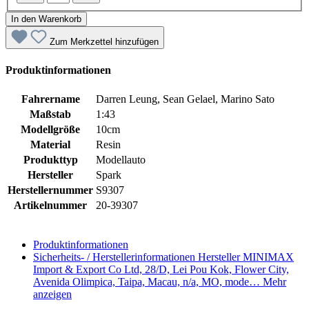
In den Warenkorb
Zum Merkzettel hinzufügen
Produktinformationen
Fahrername
Darren Leung, Sean Gelael, Marino Sato
Maßstab
1:43
Modellgröße
10cm
Material
Resin
Produkttyp
Modellauto
Hersteller
Spark
Herstellernummer
S9307
Artikelnummer
20-39307
Produktinformationen
Sicherheits- / Herstellerinformationen
Hersteller MINIMAX
Import & Export Co Ltd, 28/D, Lei Pou Kok, Flower City,
Avenida Olimpica, Taipa, Macau, n/a, MO, mode…
Mehr
anzeigen