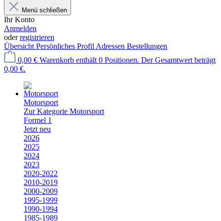
Menü schließen
Ihr Konto
Anmelden
oder
registrieren
Übersicht
Persönliches Profil
Adressen
Bestellungen
0,00 €
Warenkorb enthält 0 Positionen. Der Gesamtwert beträgt
0,00 €.
Motorsport
Zur Kategorie Motorsport
Formel 1
Jetzt neu
2026
2025
2024
2023
2020-2022
2010-2019
2000-2009
1995-1999
1990-1994
1985-1989