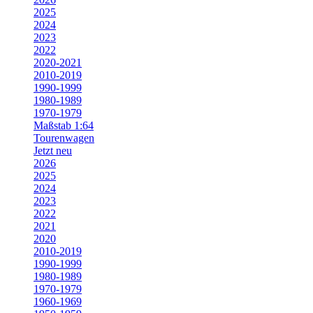
2025
2024
2023
2022
2020-2021
2010-2019
1990-1999
1980-1989
1970-1979
Maßstab 1:64
Tourenwagen
Jetzt neu
2026
2025
2024
2023
2022
2021
2020
2010-2019
1990-1999
1980-1989
1970-1979
1960-1969