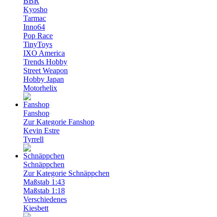
BBR
Kyosho
Tarmac
Inno64
Pop Race
TinyToys
IXO America
Trends Hobby
Street Weapon
Hobby Japan
Motorhelix
Fanshop
Zur Kategorie Fanshop
Kevin Estre
Tyrrell
Schnäppchen
Zur Kategorie Schnäppchen
Maßstab 1:43
Maßstab 1:18
Verschiedenes
Kiesbett