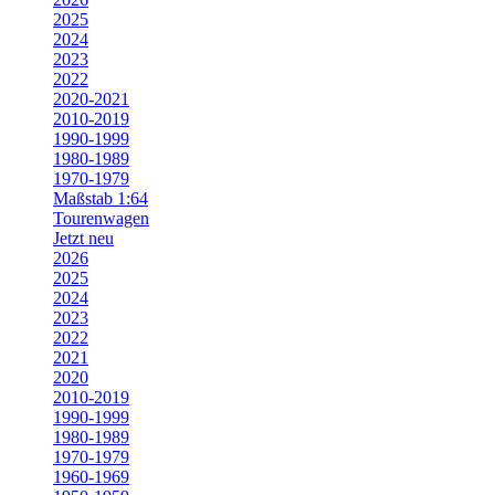
2025
2024
2023
2022
2020-2021
2010-2019
1990-1999
1980-1989
1970-1979
Maßstab 1:64
Tourenwagen
Jetzt neu
2026
2025
2024
2023
2022
2021
2020
2010-2019
1990-1999
1980-1989
1970-1979
1960-1969