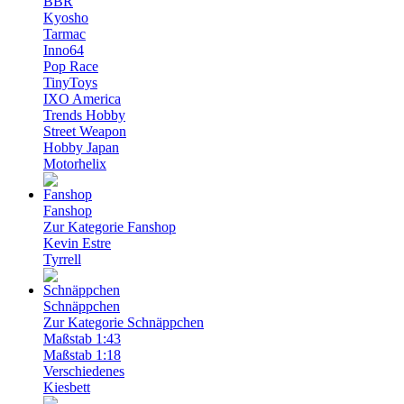
BBR
Kyosho
Tarmac
Inno64
Pop Race
TinyToys
IXO America
Trends Hobby
Street Weapon
Hobby Japan
Motorhelix
Fanshop
Zur Kategorie Fanshop
Kevin Estre
Tyrrell
Schnäppchen
Zur Kategorie Schnäppchen
Maßstab 1:43
Maßstab 1:18
Verschiedenes
Kiesbett