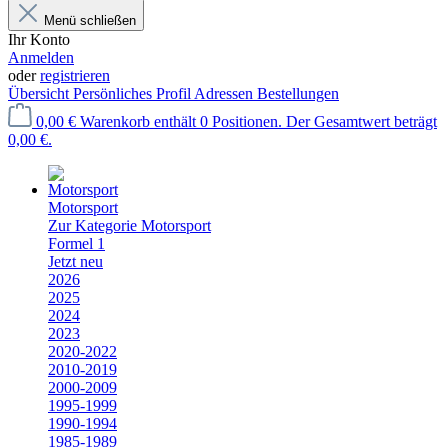
Menü schließen
Ihr Konto
Anmelden
oder
registrieren
Übersicht
Persönliches Profil
Adressen
Bestellungen
0,00 €
Warenkorb enthält 0 Positionen. Der Gesamtwert beträgt
0,00 €.
Motorsport
Zur Kategorie Motorsport
Formel 1
Jetzt neu
2026
2025
2024
2023
2020-2022
2010-2019
2000-2009
1995-1999
1990-1994
1985-1989