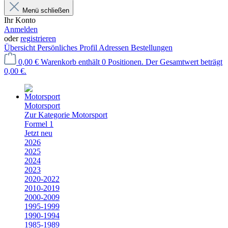
Menü schließen
Ihr Konto
Anmelden
oder
registrieren
Übersicht
Persönliches Profil
Adressen
Bestellungen
0,00 €
Warenkorb enthält 0 Positionen. Der Gesamtwert beträgt
0,00 €.
Motorsport
Zur Kategorie Motorsport
Formel 1
Jetzt neu
2026
2025
2024
2023
2020-2022
2010-2019
2000-2009
1995-1999
1990-1994
1985-1989