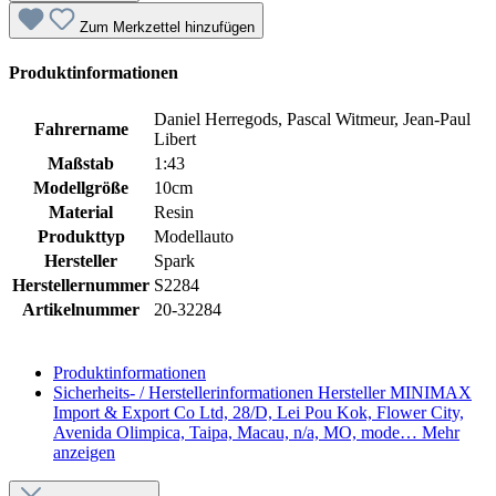
Zum Merkzettel hinzufügen
Produktinformationen
Daniel Herregods, Pascal Witmeur, Jean-Paul
Fahrername
Libert
Maßstab
1:43
Modellgröße
10cm
Material
Resin
Produkttyp
Modellauto
Hersteller
Spark
Herstellernummer
S2284
Artikelnummer
20-32284
Produktinformationen
Sicherheits- / Herstellerinformationen
Hersteller MINIMAX
Import & Export Co Ltd, 28/D, Lei Pou Kok, Flower City,
Avenida Olimpica, Taipa, Macau, n/a, MO, mode…
Mehr
anzeigen