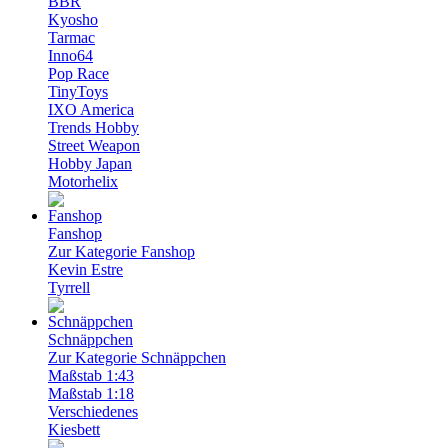
BBR
Kyosho
Tarmac
Inno64
Pop Race
TinyToys
IXO America
Trends Hobby
Street Weapon
Hobby Japan
Motorhelix
Fanshop
Zur Kategorie Fanshop
Kevin Estre
Tyrrell
Schnäppchen
Zur Kategorie Schnäppchen
Maßstab 1:43
Maßstab 1:18
Verschiedenes
Kiesbett