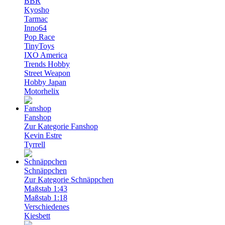
BBR
Kyosho
Tarmac
Inno64
Pop Race
TinyToys
IXO America
Trends Hobby
Street Weapon
Hobby Japan
Motorhelix
Fanshop
Zur Kategorie Fanshop
Kevin Estre
Tyrrell
Schnäppchen
Zur Kategorie Schnäppchen
Maßstab 1:43
Maßstab 1:18
Verschiedenes
Kiesbett