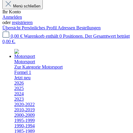
Menü schließen
Ihr Konto
Anmelden
oder
registrieren
Übersicht
Persönliches Profil
Adressen
Bestellungen
0,00 €
Warenkorb enthält 0 Positionen. Der Gesamtwert beträgt
0,00 €.
Motorsport
Zur Kategorie Motorsport
Formel 1
Jetzt neu
2026
2025
2024
2023
2020-2022
2010-2019
2000-2009
1995-1999
1990-1994
1985-1989