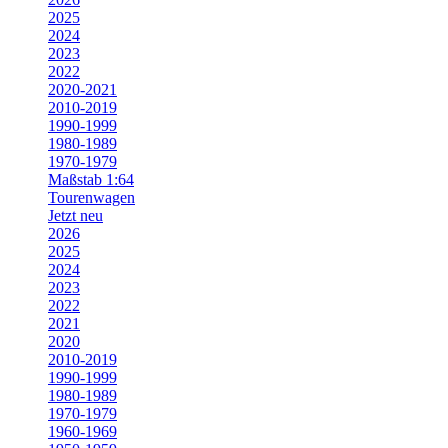
2025
2024
2023
2022
2020-2021
2010-2019
1990-1999
1980-1989
1970-1979
Maßstab 1:64
Tourenwagen
Jetzt neu
2026
2025
2024
2023
2022
2021
2020
2010-2019
1990-1999
1980-1989
1970-1979
1960-1969