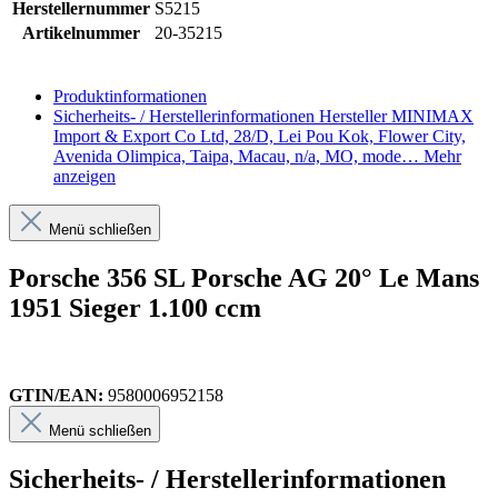
Herstellernummer
S5215
Artikelnummer
20-35215
Produktinformationen
Sicherheits- / Herstellerinformationen
Hersteller MINIMAX
Import & Export Co Ltd, 28/D, Lei Pou Kok, Flower City,
Avenida Olimpica, Taipa, Macau, n/a, MO, mode…
Mehr
anzeigen
Menü schließen
Porsche 356 SL Porsche AG 20° Le Mans
1951 Sieger 1.100 ccm
GTIN/EAN:
9580006952158
Menü schließen
Sicherheits- / Herstellerinformationen