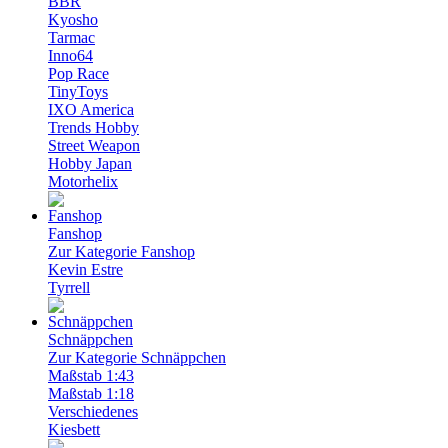
BBR
Kyosho
Tarmac
Inno64
Pop Race
TinyToys
IXO America
Trends Hobby
Street Weapon
Hobby Japan
Motorhelix
Fanshop
Zur Kategorie Fanshop
Kevin Estre
Tyrrell
Schnäppchen
Zur Kategorie Schnäppchen
Maßstab 1:43
Maßstab 1:18
Verschiedenes
Kiesbett