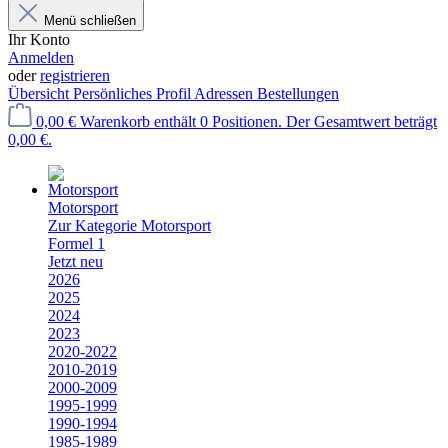
Menü schließen
Ihr Konto
Anmelden
oder
registrieren
Übersicht
Persönliches Profil
Adressen
Bestellungen
0,00 €
Warenkorb enthält 0 Positionen. Der Gesamtwert beträgt
0,00 €.
Motorsport
Zur Kategorie Motorsport
Formel 1
Jetzt neu
2026
2025
2024
2023
2020-2022
2010-2019
2000-2009
1995-1999
1990-1994
1985-1989