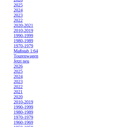
2025
2024
2023
2022
2020-2021
2010-2019
1990-1999
1980-1989
1970-1979
Maßstab 1:64
Tourenwagen
Jetzt neu
2026
2025
2024
2023
2022
2021
2020
2010-2019
1990-1999
1980-1989
1970-1979
1960-1969