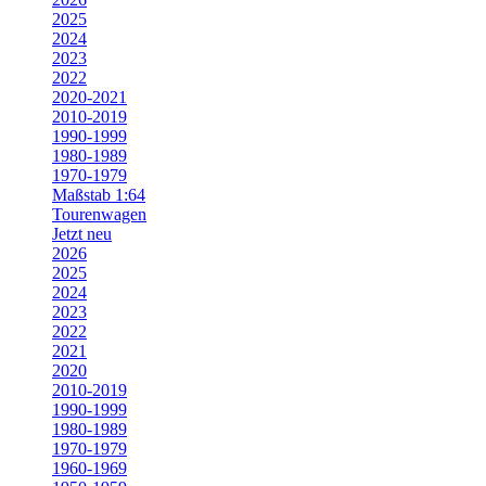
2025
2024
2023
2022
2020-2021
2010-2019
1990-1999
1980-1989
1970-1979
Maßstab 1:64
Tourenwagen
Jetzt neu
2026
2025
2024
2023
2022
2021
2020
2010-2019
1990-1999
1980-1989
1970-1979
1960-1969