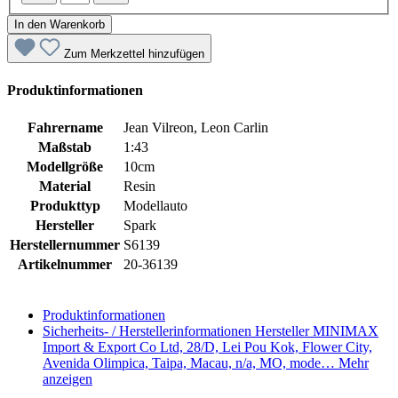
In den Warenkorb
Zum Merkzettel hinzufügen
Produktinformationen
Fahrername
Jean Vilreon, Leon Carlin
Maßstab
1:43
Modellgröße
10cm
Material
Resin
Produkttyp
Modellauto
Hersteller
Spark
Herstellernummer
S6139
Artikelnummer
20-36139
Produktinformationen
Sicherheits- / Herstellerinformationen
Hersteller MINIMAX
Import & Export Co Ltd, 28/D, Lei Pou Kok, Flower City,
Avenida Olimpica, Taipa, Macau, n/a, MO, mode…
Mehr
anzeigen