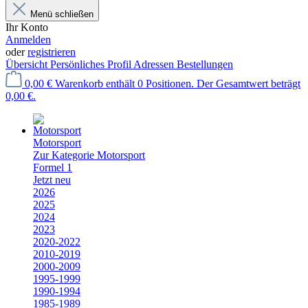
Menü schließen
Ihr Konto
Anmelden
oder
registrieren
Übersicht
Persönliches Profil
Adressen
Bestellungen
0,00 €
Warenkorb enthält 0 Positionen. Der Gesamtwert beträgt
0,00 €.
Motorsport
Zur Kategorie Motorsport
Formel 1
Jetzt neu
2026
2025
2024
2023
2020-2022
2010-2019
2000-2009
1995-1999
1990-1994
1985-1989