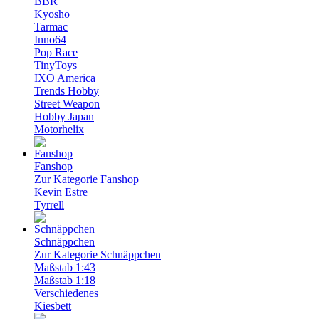
BBR
Kyosho
Tarmac
Inno64
Pop Race
TinyToys
IXO America
Trends Hobby
Street Weapon
Hobby Japan
Motorhelix
Fanshop
Zur Kategorie Fanshop
Kevin Estre
Tyrrell
Schnäppchen
Zur Kategorie Schnäppchen
Maßstab 1:43
Maßstab 1:18
Verschiedenes
Kiesbett