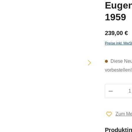
Eugeni
1959
239,00 €
Preise inkl. MwS
Diese Neuh
vorbestellen!
Produkt 
Zum Mer
Produkti