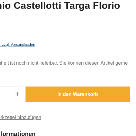
o Castellotti Targa Florio
t. zzgl. Versandkosten
eit ist noch nicht lieferbar. Sie können diesen Artikel gerne
Anzahl: Gib den gewünschten Wert ein oder
In den Warenkorb
kzettel hinzufügen
nformationen