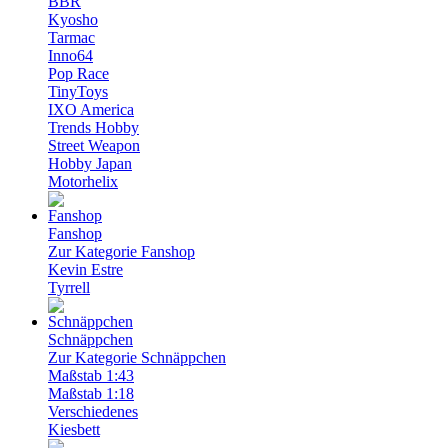
BBR
Kyosho
Tarmac
Inno64
Pop Race
TinyToys
IXO America
Trends Hobby
Street Weapon
Hobby Japan
Motorhelix
Fanshop
Zur Kategorie Fanshop
Kevin Estre
Tyrrell
Schnäppchen
Zur Kategorie Schnäppchen
Maßstab 1:43
Maßstab 1:18
Verschiedenes
Kiesbett