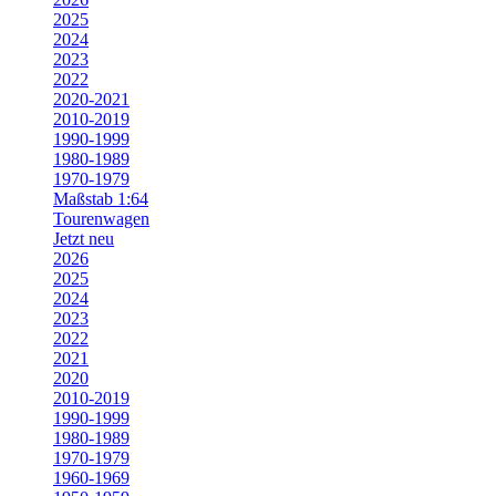
2025
2024
2023
2022
2020-2021
2010-2019
1990-1999
1980-1989
1970-1979
Maßstab 1:64
Tourenwagen
Jetzt neu
2026
2025
2024
2023
2022
2021
2020
2010-2019
1990-1999
1980-1989
1970-1979
1960-1969