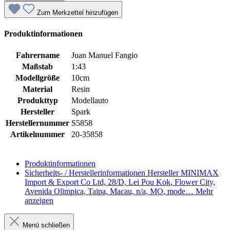
Zum Merkzettel hinzufügen
Produktinformationen
Fahrername
Juan Manuel Fangio
Maßstab
1:43
Modellgröße
10cm
Material
Resin
Produkttyp
Modellauto
Hersteller
Spark
Herstellernummer
S5858
Artikelnummer
20-35858
Produktinformationen
Sicherheits- / Herstellerinformationen
Hersteller MINIMAX
Import & Export Co Ltd, 28/D, Lei Pou Kok, Flower City,
Avenida Olimpica, Taipa, Macau, n/a, MO, mode…
Mehr
anzeigen
Menü schließen