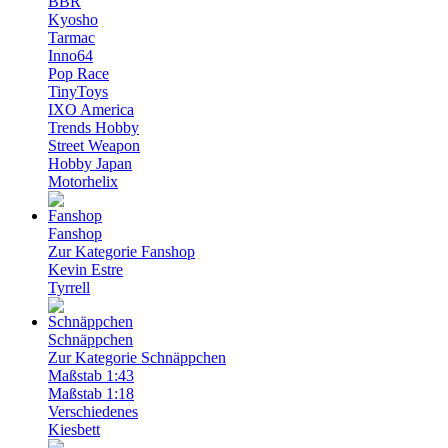
BBR
Kyosho
Tarmac
Inno64
Pop Race
TinyToys
IXO America
Trends Hobby
Street Weapon
Hobby Japan
Motorhelix
Fanshop
Zur Kategorie Fanshop
Kevin Estre
Tyrrell
Schnäppchen
Zur Kategorie Schnäppchen
Maßstab 1:43
Maßstab 1:18
Verschiedenes
Kiesbett