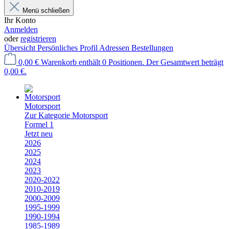
Menü schließen
Ihr Konto
Anmelden
oder
registrieren
Übersicht
Persönliches Profil
Adressen
Bestellungen
0,00 €
Warenkorb enthält 0 Positionen. Der Gesamtwert beträgt
0,00 €.
Motorsport
Zur Kategorie Motorsport
Formel 1
Jetzt neu
2026
2025
2024
2023
2020-2022
2010-2019
2000-2009
1995-1999
1990-1994
1985-1989