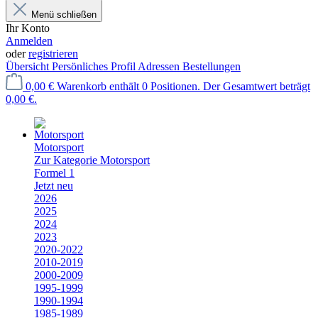
Menü schließen
Ihr Konto
Anmelden
oder
registrieren
Übersicht
Persönliches Profil
Adressen
Bestellungen
0,00 €
Warenkorb enthält 0 Positionen. Der Gesamtwert beträgt
0,00 €.
Motorsport
Zur Kategorie Motorsport
Formel 1
Jetzt neu
2026
2025
2024
2023
2020-2022
2010-2019
2000-2009
1995-1999
1990-1994
1985-1989