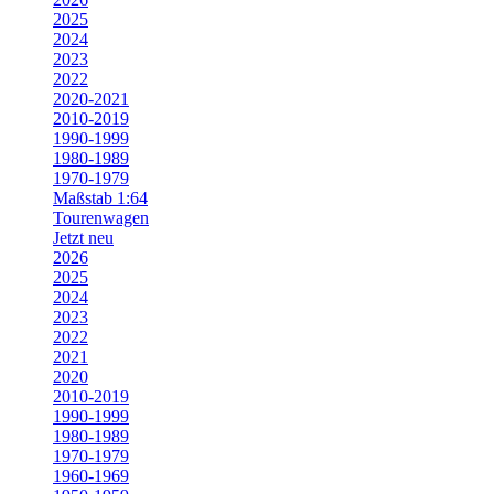
2025
2024
2023
2022
2020-2021
2010-2019
1990-1999
1980-1989
1970-1979
Maßstab 1:64
Tourenwagen
Jetzt neu
2026
2025
2024
2023
2022
2021
2020
2010-2019
1990-1999
1980-1989
1970-1979
1960-1969