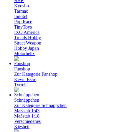
BBR
Kyosho
Tarmac
Inno64
Pop Race
TinyToys
IXO America
Trends Hobby
Street Weapon
Hobby Japan
Motorhelix
Fanshop
Zur Kategorie Fanshop
Kevin Estre
Tyrrell
Schnäppchen
Zur Kategorie Schnäppchen
Maßstab 1:43
Maßstab 1:18
Verschiedenes
Kiesbett