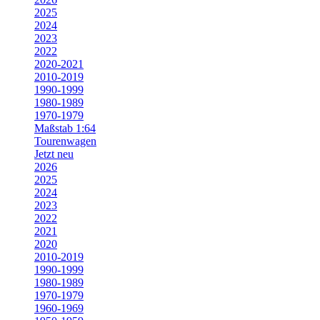
2025
2024
2023
2022
2020-2021
2010-2019
1990-1999
1980-1989
1970-1979
Maßstab 1:64
Tourenwagen
Jetzt neu
2026
2025
2024
2023
2022
2021
2020
2010-2019
1990-1999
1980-1989
1970-1979
1960-1969