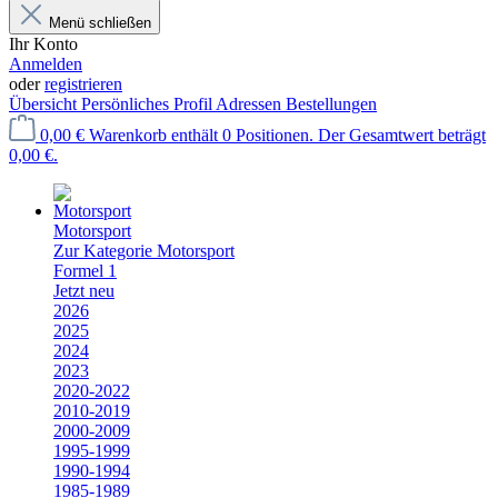
Menü schließen
Ihr Konto
Anmelden
oder
registrieren
Übersicht
Persönliches Profil
Adressen
Bestellungen
0,00 €
Warenkorb enthält 0 Positionen. Der Gesamtwert beträgt
0,00 €.
Motorsport
Zur Kategorie Motorsport
Formel 1
Jetzt neu
2026
2025
2024
2023
2020-2022
2010-2019
2000-2009
1995-1999
1990-1994
1985-1989