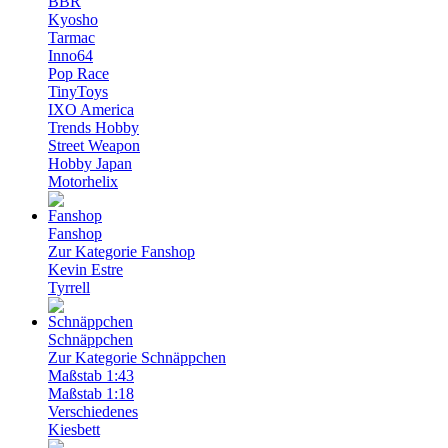
BBR
Kyosho
Tarmac
Inno64
Pop Race
TinyToys
IXO America
Trends Hobby
Street Weapon
Hobby Japan
Motorhelix
Fanshop
Zur Kategorie Fanshop
Kevin Estre
Tyrrell
Schnäppchen
Zur Kategorie Schnäppchen
Maßstab 1:43
Maßstab 1:18
Verschiedenes
Kiesbett