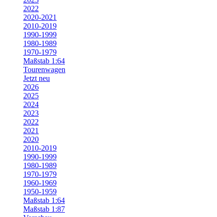
2022
2020-2021
2010-2019
1990-1999
1980-1989
1970-1979
Maßstab 1:64
Tourenwagen
Jetzt neu
2026
2025
2024
2023
2022
2021
2020
2010-2019
1990-1999
1980-1989
1970-1979
1960-1969
1950-1959
Maßstab 1:64
Maßstab 1:87