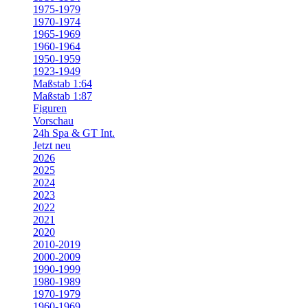
1975-1979
1970-1974
1965-1969
1960-1964
1950-1959
1923-1949
Maßstab 1:64
Maßstab 1:87
Figuren
Vorschau
24h Spa & GT Int.
Jetzt neu
2026
2025
2024
2023
2022
2021
2020
2010-2019
2000-2009
1990-1999
1980-1989
1970-1979
1960-1969