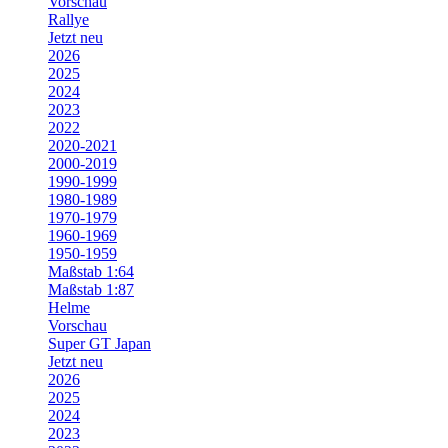
Vorschau
Rallye
Jetzt neu
2026
2025
2024
2023
2022
2020-2021
2000-2019
1990-1999
1980-1989
1970-1979
1960-1969
1950-1959
Maßstab 1:64
Maßstab 1:87
Helme
Vorschau
Super GT Japan
Jetzt neu
2026
2025
2024
2023