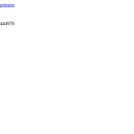
springen
7-444970