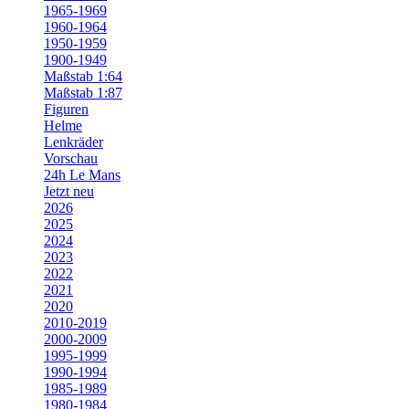
1965-1969
1960-1964
1950-1959
1900-1949
Maßstab 1:64
Maßstab 1:87
Figuren
Helme
Lenkräder
Vorschau
24h Le Mans
Jetzt neu
2026
2025
2024
2023
2022
2021
2020
2010-2019
2000-2009
1995-1999
1990-1994
1985-1989
1980-1984