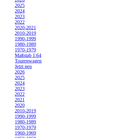
2025
2024
2023
2022
2020-2021
2010-2019
1990-1999
1980-1989
1970-1979
Maßstab 1:64
Tourenwagen
Jetzt neu
2026
2025
2024
2023
2022
2021
2020
2010-2019
1990-1999
1980-1989
1970-1979
1960-1969