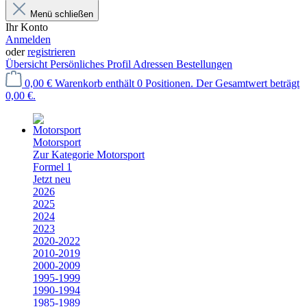
Menü schließen
Ihr Konto
Anmelden
oder
registrieren
Übersicht
Persönliches Profil
Adressen
Bestellungen
0,00 €
Warenkorb enthält 0 Positionen. Der Gesamtwert beträgt
0,00 €.
Motorsport
Zur Kategorie Motorsport
Formel 1
Jetzt neu
2026
2025
2024
2023
2020-2022
2010-2019
2000-2009
1995-1999
1990-1994
1985-1989