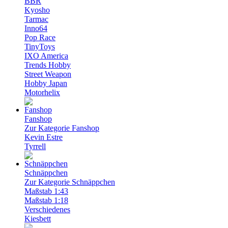
BBR
Kyosho
Tarmac
Inno64
Pop Race
TinyToys
IXO America
Trends Hobby
Street Weapon
Hobby Japan
Motorhelix
Fanshop
Zur Kategorie Fanshop
Kevin Estre
Tyrrell
Schnäppchen
Zur Kategorie Schnäppchen
Maßstab 1:43
Maßstab 1:18
Verschiedenes
Kiesbett