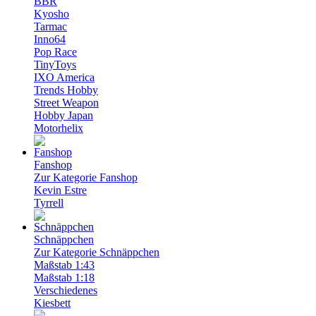
BBR
Kyosho
Tarmac
Inno64
Pop Race
TinyToys
IXO America
Trends Hobby
Street Weapon
Hobby Japan
Motorhelix
Fanshop
Zur Kategorie Fanshop
Kevin Estre
Tyrrell
Schnäppchen
Zur Kategorie Schnäppchen
Maßstab 1:43
Maßstab 1:18
Verschiedenes
Kiesbett