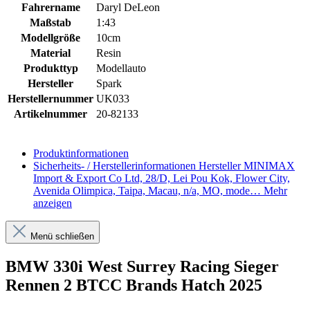
Fahrername
Daryl DeLeon
Maßstab
1:43
Modellgröße
10cm
Material
Resin
Produkttyp
Modellauto
Hersteller
Spark
Herstellernummer
UK033
Artikelnummer
20-82133
Produktinformationen
Sicherheits- / Herstellerinformationen
Hersteller MINIMAX
Import & Export Co Ltd, 28/D, Lei Pou Kok, Flower City,
Avenida Olimpica, Taipa, Macau, n/a, MO, mode…
Mehr
anzeigen
Menü schließen
BMW 330i West Surrey Racing Sieger
Rennen 2 BTCC Brands Hatch 2025