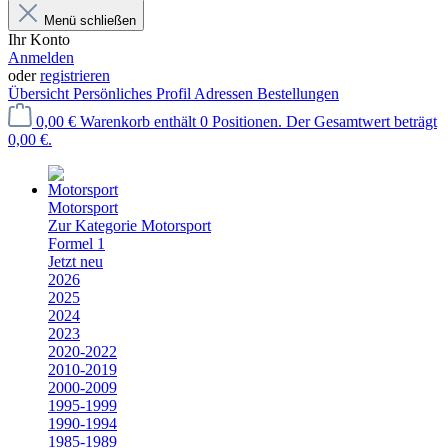
Menü schließen
Ihr Konto
Anmelden
oder
registrieren
Übersicht
Persönliches Profil
Adressen
Bestellungen
0,00 €
Warenkorb enthält 0 Positionen. Der Gesamtwert beträgt
0,00 €.
Motorsport
Zur Kategorie Motorsport
Formel 1
Jetzt neu
2026
2025
2024
2023
2020-2022
2010-2019
2000-2009
1995-1999
1990-1994
1985-1989