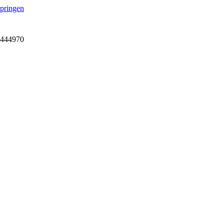
springen
7-444970