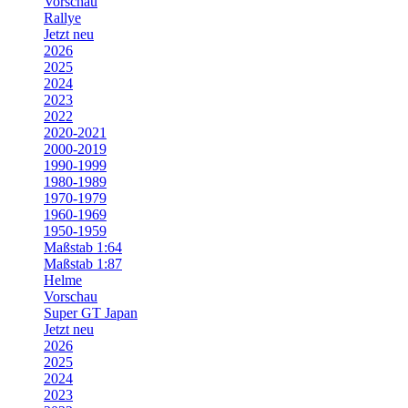
Vorschau
Rallye
Jetzt neu
2026
2025
2024
2023
2022
2020-2021
2000-2019
1990-1999
1980-1989
1970-1979
1960-1969
1950-1959
Maßstab 1:64
Maßstab 1:87
Helme
Vorschau
Super GT Japan
Jetzt neu
2026
2025
2024
2023