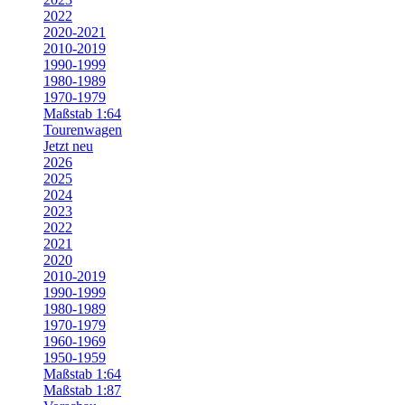
2022
2020-2021
2010-2019
1990-1999
1980-1989
1970-1979
Maßstab 1:64
Tourenwagen
Jetzt neu
2026
2025
2024
2023
2022
2021
2020
2010-2019
1990-1999
1980-1989
1970-1979
1960-1969
1950-1959
Maßstab 1:64
Maßstab 1:87