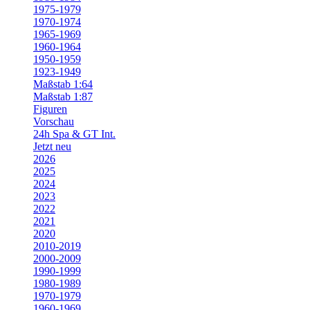
1975-1979
1970-1974
1965-1969
1960-1964
1950-1959
1923-1949
Maßstab 1:64
Maßstab 1:87
Figuren
Vorschau
24h Spa & GT Int.
Jetzt neu
2026
2025
2024
2023
2022
2021
2020
2010-2019
2000-2009
1990-1999
1980-1989
1970-1979
1960-1969