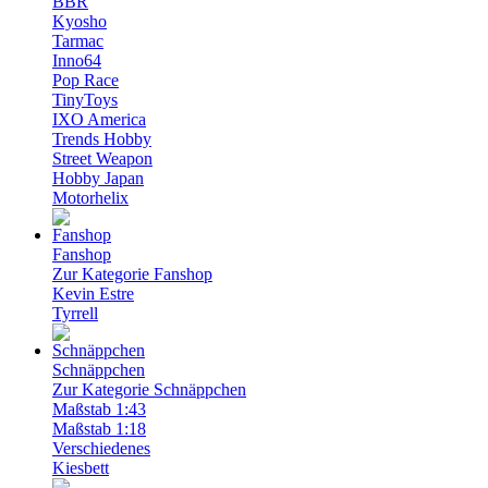
BBR
Kyosho
Tarmac
Inno64
Pop Race
TinyToys
IXO America
Trends Hobby
Street Weapon
Hobby Japan
Motorhelix
Fanshop
Zur Kategorie Fanshop
Kevin Estre
Tyrrell
Schnäppchen
Zur Kategorie Schnäppchen
Maßstab 1:43
Maßstab 1:18
Verschiedenes
Kiesbett