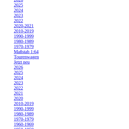
2025
2024
2023
2022
2020-2021
2010-2019
1990-1999
1980-1989
1970-1979
Maßstab 1:64
Tourenwagen
Jetzt neu
2026
2025
2024
2023
2022
2021
2020
2010-2019
1990-1999
1980-1989
1970-1979
1960-1969