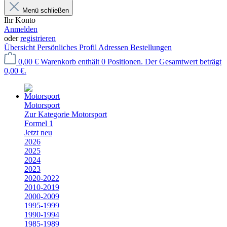
Menü schließen
Ihr Konto
Anmelden
oder
registrieren
Übersicht
Persönliches Profil
Adressen
Bestellungen
0,00 €
Warenkorb enthält 0 Positionen. Der Gesamtwert beträgt
0,00 €.
Motorsport
Zur Kategorie Motorsport
Formel 1
Jetzt neu
2026
2025
2024
2023
2020-2022
2010-2019
2000-2009
1995-1999
1990-1994
1985-1989