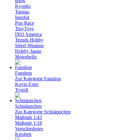
BBR
Kyosho
Tarmac
Inno64
Pop Race
TinyToys
IXO America
Trends Hobby
Street Weapon
Hobby Japan
Motorhelix
Fanshop
Zur Kategorie Fanshop
Kevin Estre
Tyrrell
Schnäppchen
Zur Kategorie Schnäppchen
Maßstab 1:43
Maßstab 1:18
Verschiedenes
Kiesbett