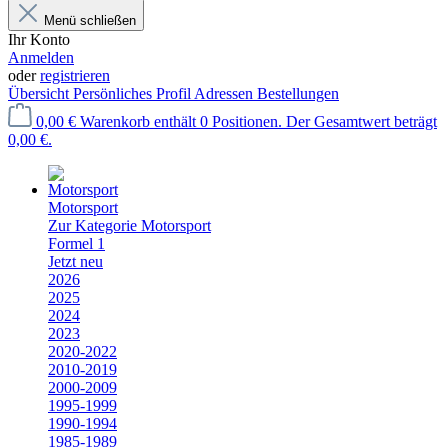
Menü schließen
Ihr Konto
Anmelden
oder
registrieren
Übersicht
Persönliches Profil
Adressen
Bestellungen
0,00 €
Warenkorb enthält 0 Positionen. Der Gesamtwert beträgt
0,00 €.
Motorsport
Zur Kategorie Motorsport
Formel 1
Jetzt neu
2026
2025
2024
2023
2020-2022
2010-2019
2000-2009
1995-1999
1990-1994
1985-1989