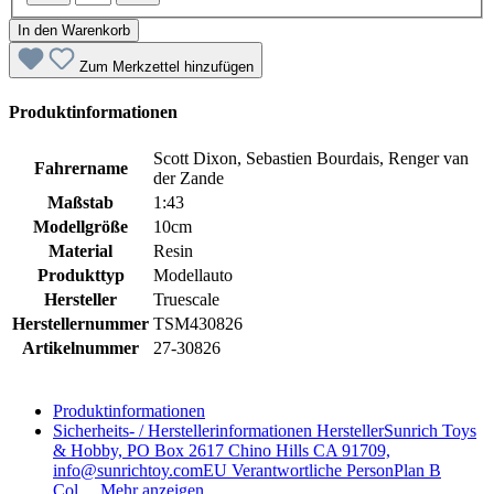
In den Warenkorb
Zum Merkzettel hinzufügen
Produktinformationen
Scott Dixon, Sebastien Bourdais, Renger van
Fahrername
der Zande
Maßstab
1:43
Modellgröße
10cm
Material
Resin
Produkttyp
Modellauto
Hersteller
Truescale
Herstellernummer
TSM430826
Artikelnummer
27-30826
Produktinformationen
Sicherheits- / Herstellerinformationen
HerstellerSunrich Toys
& Hobby, PO Box 2617 Chino Hills CA 91709,
info@sunrichtoy.comEU Verantwortliche PersonPlan B
Col…
Mehr anzeigen