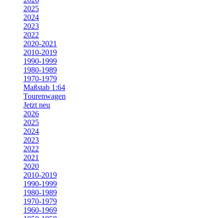
2025
2024
2023
2022
2020-2021
2010-2019
1990-1999
1980-1989
1970-1979
Maßstab 1:64
Tourenwagen
Jetzt neu
2026
2025
2024
2023
2022
2021
2020
2010-2019
1990-1999
1980-1989
1970-1979
1960-1969