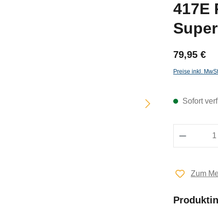
417E 
Super
79,95 €
Preise inkl. MwS
Sofort ver
Produkt 
Zum Mer
Produkti