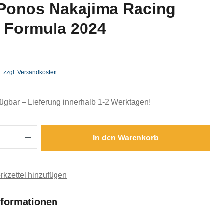
Ponos Nakajima Racing
 Formula 2024
t. zzgl. Versandkosten
fügbar – Lieferung innerhalb 1-2 Werktagen!
Anzahl: Gib den gewünschten Wert ein oder
In den Warenkorb
kzettel hinzufügen
nformationen