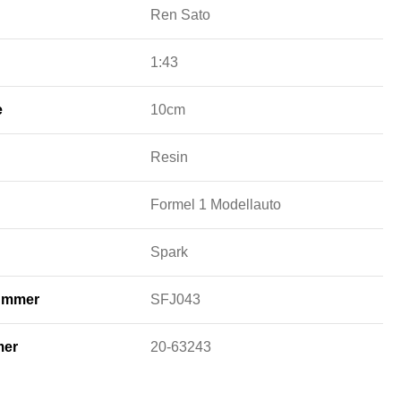
Ren Sato
1:43
e
10cm
Resin
Formel 1 Modellauto
Spark
nummer
SFJ043
mer
20-63243