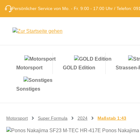
m Hauptinhalt springen
Zur Suche springen
Zur Hauptnavigation springen
Persönlicher Service von Mo. - Fr. 9:00 - 17:00 Uhr / Telefon: 
Motorsport
GOLD Edition
Strassen
Sonstiges
Motorsport
Super Formula
2024
Maßstab 1:43
Bildergalerie überspringen