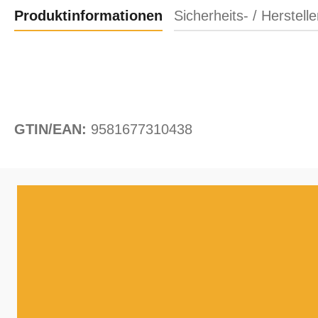
Produktinformationen
Sicherheits- / Herstell
GTIN/EAN:
9581677310438