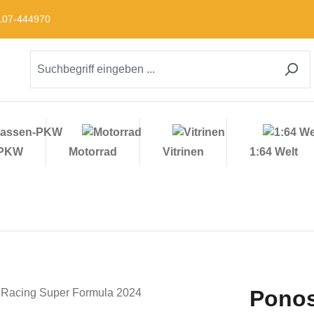
09107-444970
-PKW
Motorrad
Vitrinen
1:64 Welt
Ponos