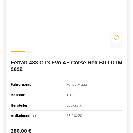
Ferrari 488 GT3 Evo AF Corse Red Bull DTM
2022
Fahrername
Felipe Fraga
Maßstab
1:18
Hersteller
Looksmart
Artikelnummer
23-18220
Regulärer Preis:
280,00 €