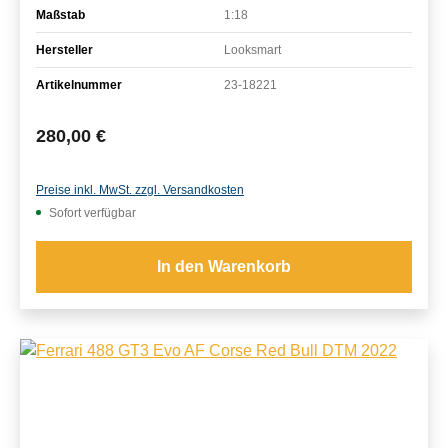
Maßstab
1:18
Hersteller
Looksmart
Artikelnummer
23-18221
Regulärer Preis:
280,00 €
Preise inkl. MwSt. zzgl. Versandkosten
Sofort verfügbar
In den Warenkorb