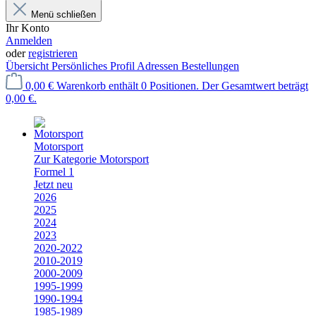
Menü schließen
Ihr Konto
Anmelden
oder
registrieren
Übersicht
Persönliches Profil
Adressen
Bestellungen
0,00 €
Warenkorb enthält 0 Positionen. Der Gesamtwert beträgt
0,00 €.
Motorsport
Zur Kategorie Motorsport
Formel 1
Jetzt neu
2026
2025
2024
2023
2020-2022
2010-2019
2000-2009
1995-1999
1990-1994
1985-1989