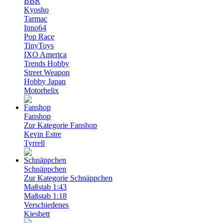
BBR
Kyosho
Tarmac
Inno64
Pop Race
TinyToys
IXO America
Trends Hobby
Street Weapon
Hobby Japan
Motorhelix
Fanshop
Zur Kategorie Fanshop
Kevin Estre
Tyrrell
Schnäppchen
Zur Kategorie Schnäppchen
Maßstab 1:43
Maßstab 1:18
Verschiedenes
Kiesbett