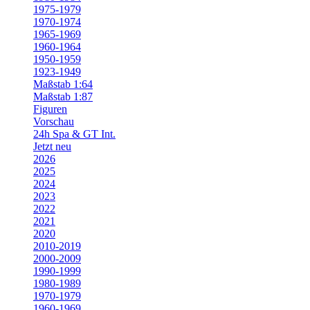
1975-1979
1970-1974
1965-1969
1960-1964
1950-1959
1923-1949
Maßstab 1:64
Maßstab 1:87
Figuren
Vorschau
24h Spa & GT Int.
Jetzt neu
2026
2025
2024
2023
2022
2021
2020
2010-2019
2000-2009
1990-1999
1980-1989
1970-1979
1960-1969