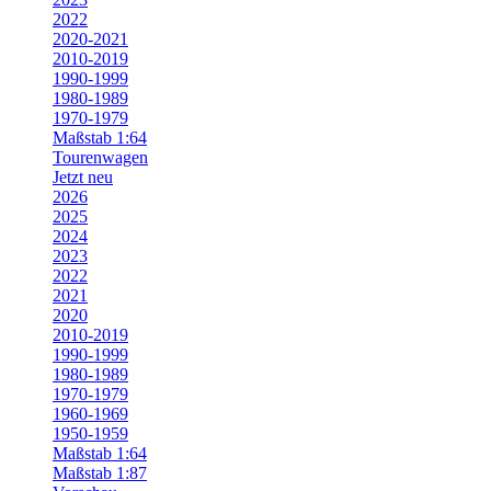
2022
2020-2021
2010-2019
1990-1999
1980-1989
1970-1979
Maßstab 1:64
Tourenwagen
Jetzt neu
2026
2025
2024
2023
2022
2021
2020
2010-2019
1990-1999
1980-1989
1970-1979
1960-1969
1950-1959
Maßstab 1:64
Maßstab 1:87