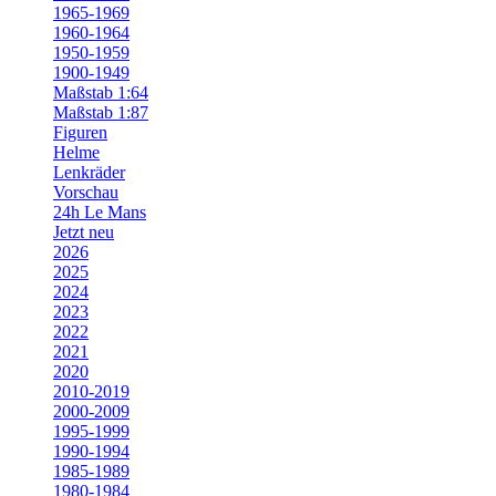
1965-1969
1960-1964
1950-1959
1900-1949
Maßstab 1:64
Maßstab 1:87
Figuren
Helme
Lenkräder
Vorschau
24h Le Mans
Jetzt neu
2026
2025
2024
2023
2022
2021
2020
2010-2019
2000-2009
1995-1999
1990-1994
1985-1989
1980-1984