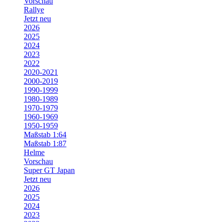
Vorschau
Rallye
Jetzt neu
2026
2025
2024
2023
2022
2020-2021
2000-2019
1990-1999
1980-1989
1970-1979
1960-1969
1950-1959
Maßstab 1:64
Maßstab 1:87
Helme
Vorschau
Super GT Japan
Jetzt neu
2026
2025
2024
2023