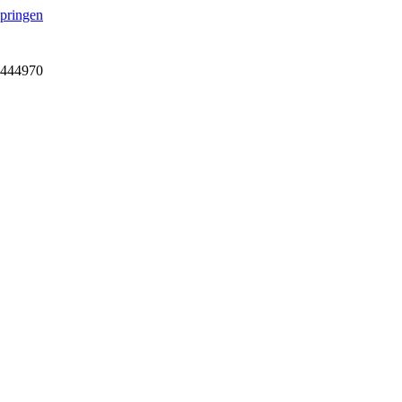
springen
7-444970