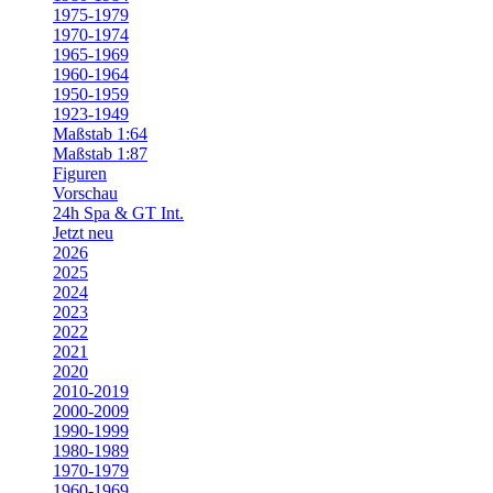
1975-1979
1970-1974
1965-1969
1960-1964
1950-1959
1923-1949
Maßstab 1:64
Maßstab 1:87
Figuren
Vorschau
24h Spa & GT Int.
Jetzt neu
2026
2025
2024
2023
2022
2021
2020
2010-2019
2000-2009
1990-1999
1980-1989
1970-1979
1960-1969