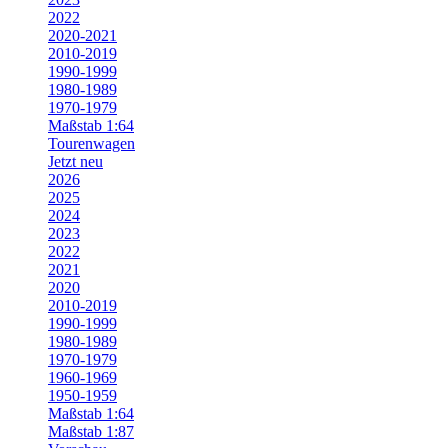
2022
2020-2021
2010-2019
1990-1999
1980-1989
1970-1979
Maßstab 1:64
Tourenwagen
Jetzt neu
2026
2025
2024
2023
2022
2021
2020
2010-2019
1990-1999
1980-1989
1970-1979
1960-1969
1950-1959
Maßstab 1:64
Maßstab 1:87