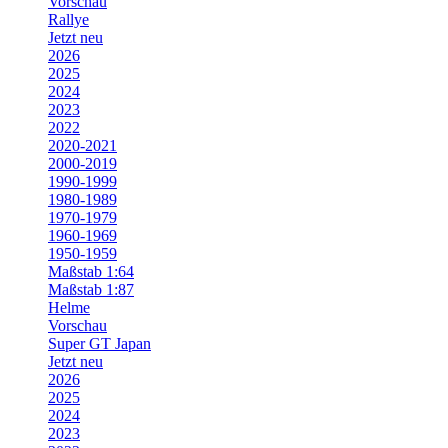
Vorschau
Rallye
Jetzt neu
2026
2025
2024
2023
2022
2020-2021
2000-2019
1990-1999
1980-1989
1970-1979
1960-1969
1950-1959
Maßstab 1:64
Maßstab 1:87
Helme
Vorschau
Super GT Japan
Jetzt neu
2026
2025
2024
2023