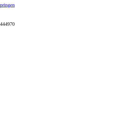
springen
7-444970