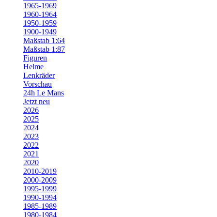
1965-1969
1960-1964
1950-1959
1900-1949
Maßstab 1:64
Maßstab 1:87
Figuren
Helme
Lenkräder
Vorschau
24h Le Mans
Jetzt neu
2026
2025
2024
2023
2022
2021
2020
2010-2019
2000-2009
1995-1999
1990-1994
1985-1989
1980-1984