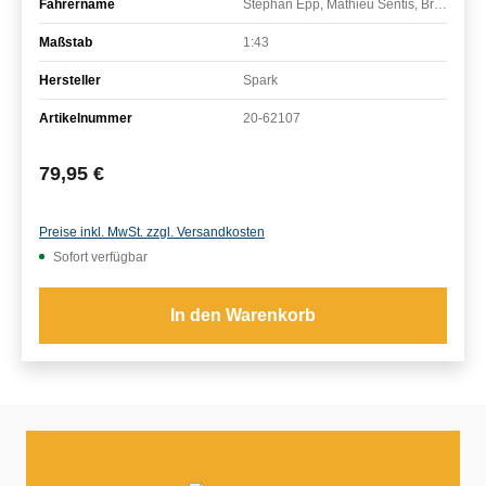
Fahrername
Stephan Epp, Mathieu Sentis, Bradley Philpot, Gonzalo Martin de Andres
Maßstab
1:43
Hersteller
Spark
Artikelnummer
20-62107
Regulärer Preis:
79,95 €
Preise inkl. MwSt. zzgl. Versandkosten
Sofort verfügbar
In den Warenkorb