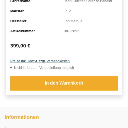
Fahrername
Jean Guichet, Lorenzo Bandini
Maßstab
1:12
Hersteller
Top Marque
Artikelnummer
38-12652
Regulärer Preis:
399,00 €
Preise inkl. MwSt. zzgl. Versandkosten
Nicht lieferbar – Vorbestellung möglich
In den Warenkorb
Informationen