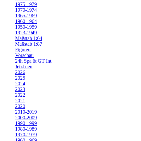
1975-1979
1970-1974
1965-1969
1960-1964
1950-1959
1923-1949
Maßstab 1:64
Maßstab 1:87
Figuren
Vorschau
24h Spa & GT Int.
Jetzt neu
2026
2025
2024
2023
2022
2021
2020
2010-2019
2000-2009
1990-1999
1980-1989
1970-1979
1960-1969