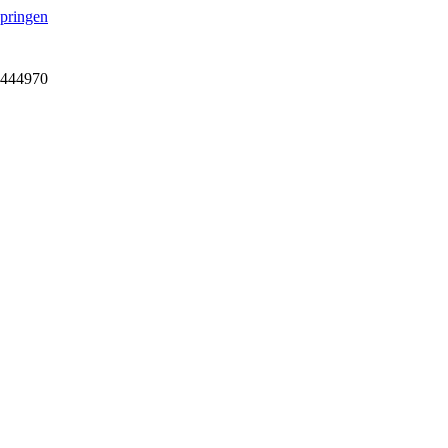
springen
7-444970