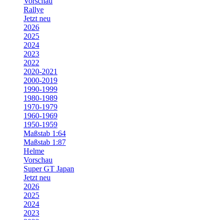
Vorschau
Rallye
Jetzt neu
2026
2025
2024
2023
2022
2020-2021
2000-2019
1990-1999
1980-1989
1970-1979
1960-1969
1950-1959
Maßstab 1:64
Maßstab 1:87
Helme
Vorschau
Super GT Japan
Jetzt neu
2026
2025
2024
2023