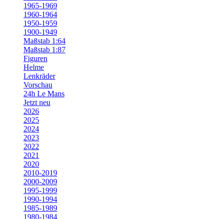
1965-1969
1960-1964
1950-1959
1900-1949
Maßstab 1:64
Maßstab 1:87
Figuren
Helme
Lenkräder
Vorschau
24h Le Mans
Jetzt neu
2026
2025
2024
2023
2022
2021
2020
2010-2019
2000-2009
1995-1999
1990-1994
1985-1989
1980-1984