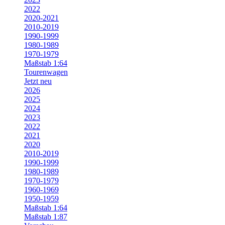
2022
2020-2021
2010-2019
1990-1999
1980-1989
1970-1979
Maßstab 1:64
Tourenwagen
Jetzt neu
2026
2025
2024
2023
2022
2021
2020
2010-2019
1990-1999
1980-1989
1970-1979
1960-1969
1950-1959
Maßstab 1:64
Maßstab 1:87