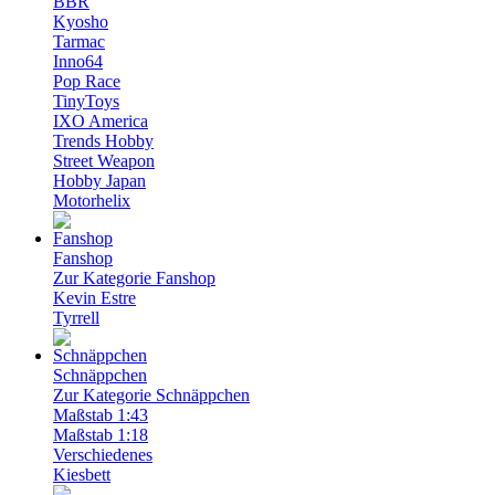
BBR
Kyosho
Tarmac
Inno64
Pop Race
TinyToys
IXO America
Trends Hobby
Street Weapon
Hobby Japan
Motorhelix
Fanshop
Zur Kategorie Fanshop
Kevin Estre
Tyrrell
Schnäppchen
Zur Kategorie Schnäppchen
Maßstab 1:43
Maßstab 1:18
Verschiedenes
Kiesbett