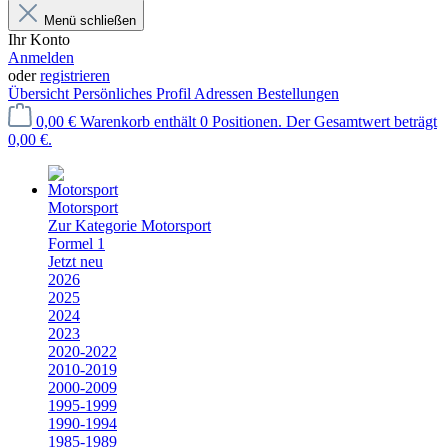
Menü schließen
Ihr Konto
Anmelden
oder
registrieren
Übersicht
Persönliches Profil
Adressen
Bestellungen
0,00 €
Warenkorb enthält 0 Positionen. Der Gesamtwert beträgt
0,00 €.
Motorsport
Zur Kategorie Motorsport
Formel 1
Jetzt neu
2026
2025
2024
2023
2020-2022
2010-2019
2000-2009
1995-1999
1990-1994
1985-1989