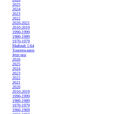
2025
2024
2023
2022
2020-2021
2010-2019
1990-1999
1980-1989
1970-1979
Maßstab 1:64
Tourenwagen
Jetzt neu
2026
2025
2024
2023
2022
2021
2020
2010-2019
1990-1999
1980-1989
1970-1979
1960-1969