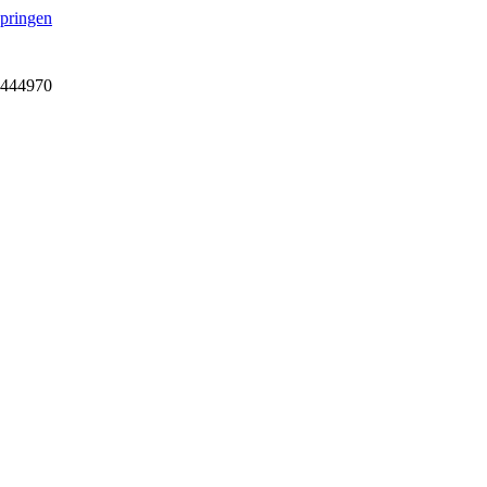
springen
7-444970