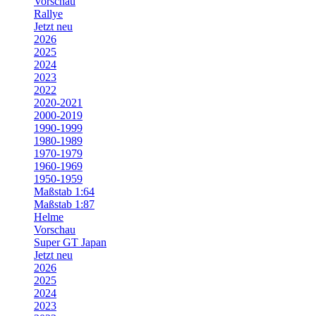
Vorschau
Rallye
Jetzt neu
2026
2025
2024
2023
2022
2020-2021
2000-2019
1990-1999
1980-1989
1970-1979
1960-1969
1950-1959
Maßstab 1:64
Maßstab 1:87
Helme
Vorschau
Super GT Japan
Jetzt neu
2026
2025
2024
2023