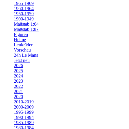
1965-1969
1960-1964
1950-1959
1900-1949
Maßstab 1:64
Maßstab 1:87
Figuren
Helme
Lenkräder
Vorschau
24h Le Mans
Jetzt neu
2026
2025
2024
2023
2022
2021
2020
2010-2019
2000-2009
1995-1999
1990-1994
1985-1989
1980-1984