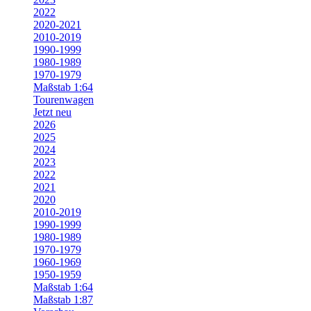
2022
2020-2021
2010-2019
1990-1999
1980-1989
1970-1979
Maßstab 1:64
Tourenwagen
Jetzt neu
2026
2025
2024
2023
2022
2021
2020
2010-2019
1990-1999
1980-1989
1970-1979
1960-1969
1950-1959
Maßstab 1:64
Maßstab 1:87