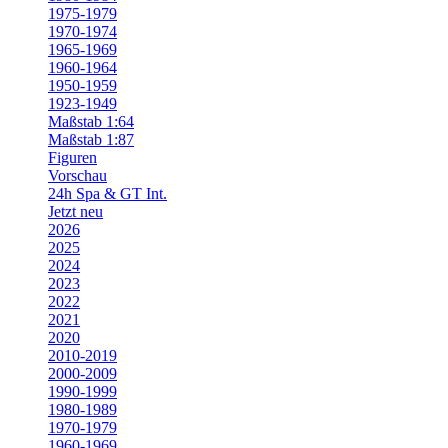
1975-1979
1970-1974
1965-1969
1960-1964
1950-1959
1923-1949
Maßstab 1:64
Maßstab 1:87
Figuren
Vorschau
24h Spa & GT Int.
Jetzt neu
2026
2025
2024
2023
2022
2021
2020
2010-2019
2000-2009
1990-1999
1980-1989
1970-1979
1960-1969