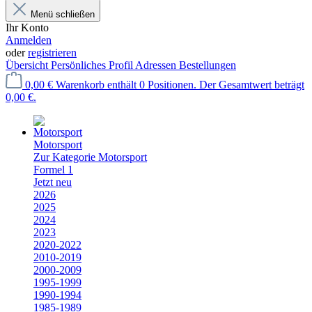
Menü schließen
Ihr Konto
Anmelden
oder
registrieren
Übersicht
Persönliches Profil
Adressen
Bestellungen
0,00 €
Warenkorb enthält 0 Positionen. Der Gesamtwert beträgt
0,00 €.
Motorsport
Zur Kategorie Motorsport
Formel 1
Jetzt neu
2026
2025
2024
2023
2020-2022
2010-2019
2000-2009
1995-1999
1990-1994
1985-1989