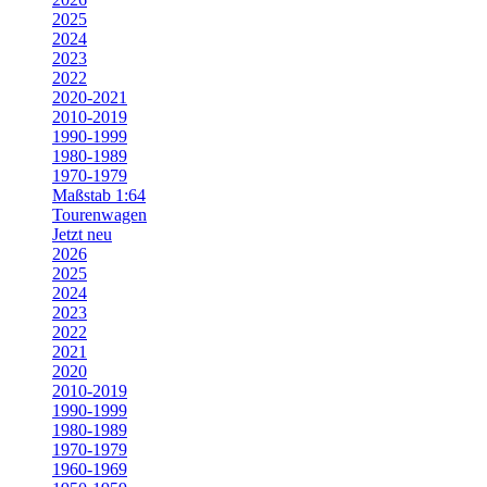
2025
2024
2023
2022
2020-2021
2010-2019
1990-1999
1980-1989
1970-1979
Maßstab 1:64
Tourenwagen
Jetzt neu
2026
2025
2024
2023
2022
2021
2020
2010-2019
1990-1999
1980-1989
1970-1979
1960-1969