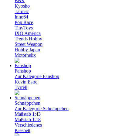
BBR
Kyosho
Tarmac
Inno64
Pop Race
TinyToys
IXO America
Trends Hobby
Street Weapon
Hobby Japan
Motorhelix
Fanshop
Zur Kategorie Fanshop
Kevin Estre
Tyrrell
Schnäppchen
Zur Kategorie Schnäppchen
Maßstab 1:43
Maßstab 1:18
Verschiedenes
Kiesbett