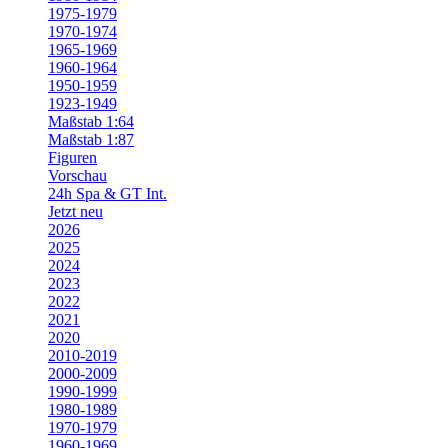
1975-1979
1970-1974
1965-1969
1960-1964
1950-1959
1923-1949
Maßstab 1:64
Maßstab 1:87
Figuren
Vorschau
24h Spa & GT Int.
Jetzt neu
2026
2025
2024
2023
2022
2021
2020
2010-2019
2000-2009
1990-1999
1980-1989
1970-1979
1960-1969