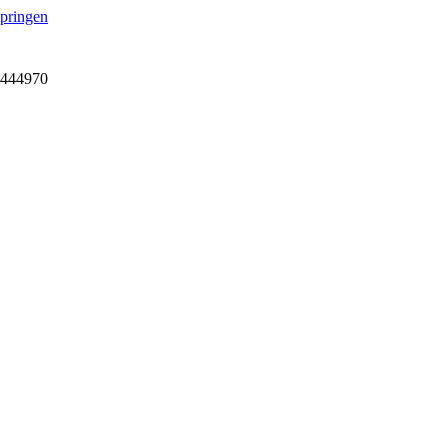
springen
7-444970