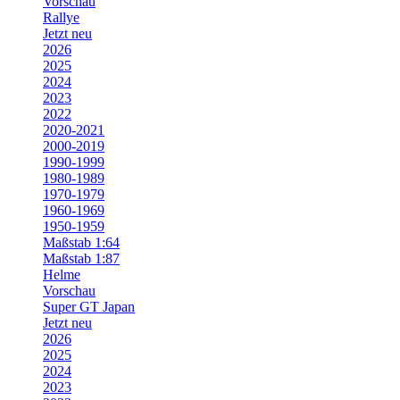
Vorschau
Rallye
Jetzt neu
2026
2025
2024
2023
2022
2020-2021
2000-2019
1990-1999
1980-1989
1970-1979
1960-1969
1950-1959
Maßstab 1:64
Maßstab 1:87
Helme
Vorschau
Super GT Japan
Jetzt neu
2026
2025
2024
2023