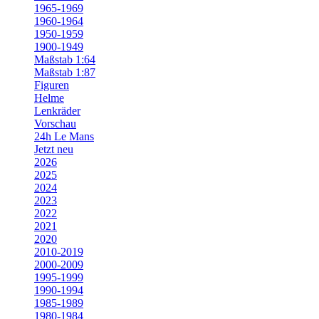
1965-1969
1960-1964
1950-1959
1900-1949
Maßstab 1:64
Maßstab 1:87
Figuren
Helme
Lenkräder
Vorschau
24h Le Mans
Jetzt neu
2026
2025
2024
2023
2022
2021
2020
2010-2019
2000-2009
1995-1999
1990-1994
1985-1989
1980-1984