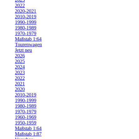
2022
2020-2021
2010-2019
1990-1999
1980-1989
1970-1979
Maßstab 1:64
Tourenwagen
Jetzt neu
2026
2025
2024
2023
2022
2021
2020
2010-2019
1990-1999
1980-1989
1970-1979
1960-1969
1950-1959
Maßstab 1:64
Maßstab 1:87