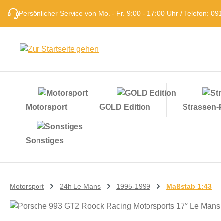
m Hauptinhalt springen
Zur Suche springen
Zur Hauptnavigation springen
Persönlicher Service von Mo. - Fr. 9:00 - 17:00 Uhr / Telefon: 
Motorsport
GOLD Edition
Strassen
Sonstiges
Motorsport
24h Le Mans
1995-1999
Maßstab 1:43
Bildergalerie überspringen