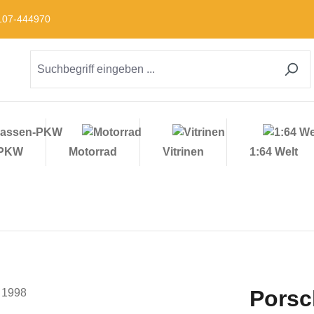
09107-444970
-PKW
Motorrad
Vitrinen
1:64 Welt
Porsc