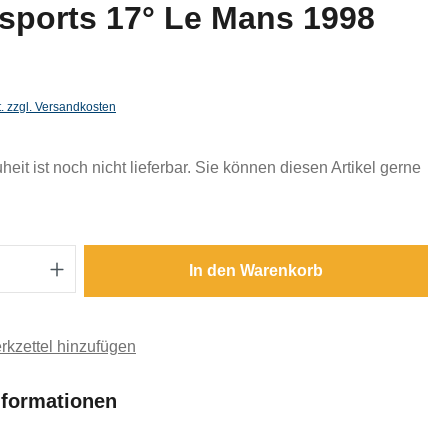
sports 17° Le Mans 1998
t. zzgl. Versandkosten
eit ist noch nicht lieferbar. Sie können diesen Artikel gerne
Anzahl: Gib den gewünschten Wert ein oder
In den Warenkorb
kzettel hinzufügen
nformationen