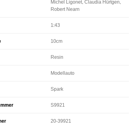
Michel Ligonet, Claudia Hürtgen,
Robert Nearn
1:43
e
10cm
Resin
Modellauto
Spark
nummer
S9921
mer
20-39921