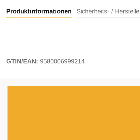
Produktinformationen
Sicherheits- / Herstell
GTIN/EAN:
9580006999214