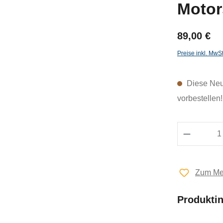
Motor
89,00 €
Preise inkl. MwS
Diese Neuh
vorbestellen!
Produkt 
Zum Mer
Produkti