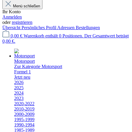
Menü schließen
Ihr Konto
Anmelden
oder
registrieren
Übersicht
Persönliches Profil
Adressen
Bestellungen
0,00 €
Warenkorb enthält 0 Positionen. Der Gesamtwert beträgt
0,00 €.
Motorsport
Zur Kategorie Motorsport
Formel 1
Jetzt neu
2026
2025
2024
2023
2020-2022
2010-2019
2000-2009
1995-1999
1990-1994
1985-1989