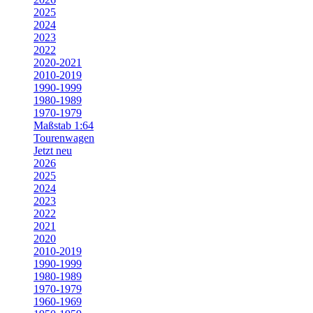
2025
2024
2023
2022
2020-2021
2010-2019
1990-1999
1980-1989
1970-1979
Maßstab 1:64
Tourenwagen
Jetzt neu
2026
2025
2024
2023
2022
2021
2020
2010-2019
1990-1999
1980-1989
1970-1979
1960-1969