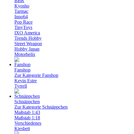
BBR
Kyosho
Tarmac
Inno64
Pop Race
TinyToys
IXO America
Trends Hobby
Street Weapon
Hobby Japan
Motorhelix
Fanshop
Zur Kategorie Fanshop
Kevin Estre
Tyrrell
Schnäppchen
Zur Kategorie Schnäppchen
Maßstab 1:43
Maßstab 1:18
Verschiedenes
Kiesbett