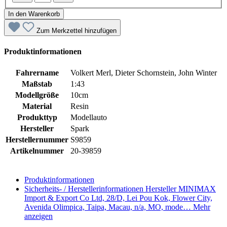
In den Warenkorb
Zum Merkzettel hinzufügen
Produktinformationen
Fahrername
Volkert Merl, Dieter Schornstein, John Winter
Maßstab
1:43
Modellgröße
10cm
Material
Resin
Produkttyp
Modellauto
Hersteller
Spark
Herstellernummer
S9859
Artikelnummer
20-39859
Produktinformationen
Sicherheits- / Herstellerinformationen
Hersteller MINIMAX
Import & Export Co Ltd, 28/D, Lei Pou Kok, Flower City,
Avenida Olimpica, Taipa, Macau, n/a, MO, mode…
Mehr
anzeigen