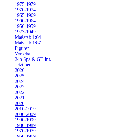
1975-1979
1970-1974
1965-1969
1960-1964
1950-1959
1923-1949
Maßstab 1:64
Maßstab 1:87
Figuren
Vorschau
24h Spa & GT Int.
Jetzt neu
2026
2025
2024
2023
2022
2021
2020
2010-2019
2000-2009
1990-1999
1980-1989
1970-1979
1960-1969