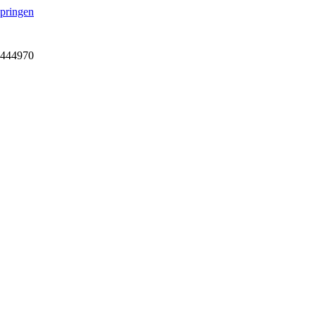
springen
7-444970