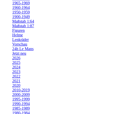
1965-1969
1960-1964
1950-1959
1900-1949
Maßstab 1:64
Maßstab 1:87
Figuren
Helme
Lenkräder
Vorschau
24h Le Mans
Jetzt neu
2026
2025
2024
2023
2022
2021
2020
2010-2019
2000-2009
1995-1999
1990-1994
1985-1989
1980-1984