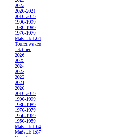
2022
2020-2021
2010-2019
1990-1999
1980-1989
1970-1979
Maßstab 1:64
Tourenwagen
Jetzt neu
2026
2025
2024
2023
2022
2021
2020
2010-2019
1990-1999
1980-1989
1970-1979
1960-1969
1950-1959
Maßstab 1:64
Maßstab 1:87