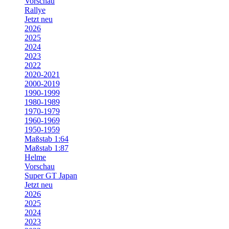
Vorschau
Rallye
Jetzt neu
2026
2025
2024
2023
2022
2020-2021
2000-2019
1990-1999
1980-1989
1970-1979
1960-1969
1950-1959
Maßstab 1:64
Maßstab 1:87
Helme
Vorschau
Super GT Japan
Jetzt neu
2026
2025
2024
2023