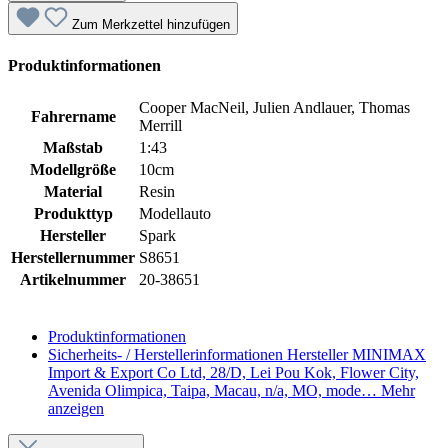
Zum Merkzettel hinzufügen
Produktinformationen
Cooper MacNeil, Julien Andlauer, Thomas
Fahrername
Merrill
Maßstab
1:43
Modellgröße
10cm
Material
Resin
Produkttyp
Modellauto
Hersteller
Spark
Herstellernummer
S8651
Artikelnummer
20-38651
Produktinformationen
Sicherheits- / Herstellerinformationen
Hersteller MINIMAX
Import & Export Co Ltd, 28/D, Lei Pou Kok, Flower City,
Avenida Olimpica, Taipa, Macau, n/a, MO, mode…
Mehr
anzeigen