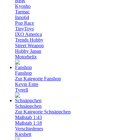
BBR
Kyosho
Tarmac
Inno64
Pop Race
TinyToys
IXO America
Trends Hobby
Street Weapon
Hobby Japan
Motorhelix
Fanshop
Zur Kategorie Fanshop
Kevin Estre
Tyrrell
Schnäppchen
Zur Kategorie Schnäppchen
Maßstab 1:43
Maßstab 1:18
Verschiedenes
Kiesbett