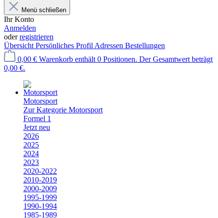
Menü schließen
Ihr Konto
Anmelden
oder
registrieren
Übersicht
Persönliches Profil
Adressen
Bestellungen
0,00 €
Warenkorb enthält 0 Positionen. Der Gesamtwert beträgt
0,00 €.
Motorsport
Zur Kategorie Motorsport
Formel 1
Jetzt neu
2026
2025
2024
2023
2020-2022
2010-2019
2000-2009
1995-1999
1990-1994
1985-1989