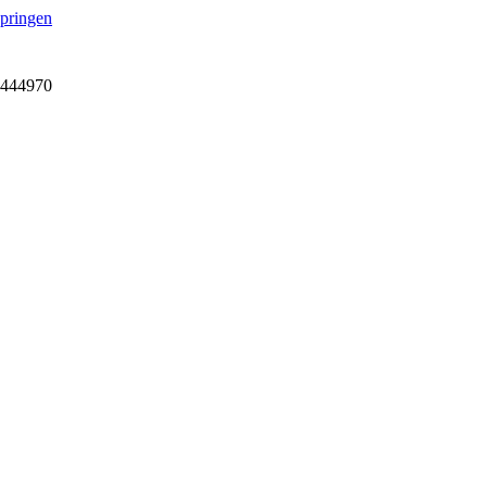
springen
7-444970