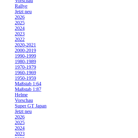
Vorschau
Rallye
Jetzt neu
2026
2025
2024
2023
2022
2020-2021
2000-2019
1990-1999
1980-1989
1970-1979
1960-1969
1950-1959
Maßstab 1:64
Maßstab 1:87
Helme
Vorschau
Super GT Japan
Jetzt neu
2026
2025
2024
2023