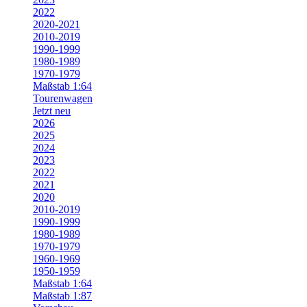
2022
2020-2021
2010-2019
1990-1999
1980-1989
1970-1979
Maßstab 1:64
Tourenwagen
Jetzt neu
2026
2025
2024
2023
2022
2021
2020
2010-2019
1990-1999
1980-1989
1970-1979
1960-1969
1950-1959
Maßstab 1:64
Maßstab 1:87