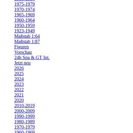
1975-1979
1970-1974
1965-1969
1960-1964
1950-1959
1923-1949
Maßstab 1:64
Maßstab 1:87
Figuren
Vorschau
24h Spa & GT Int.
Jetzt neu
2026
2025
2024
2023
2022
2021
2020
2010-2019
2000-2009
1990-1999
1980-1989
1970-1979
1960-1969