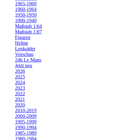
1965-1969
1960-1964
1950-1959
1900-1949
Maßstab 1:64
Maßstab 1:87
Figuren
Helme
Lenkräder
Vorschau
24h Le Mans
Jetzt neu
2026
2025
2024
2023
2022
2021
2020
2010-2019
2000-2009
1995-1999
1990-1994
1985-1989
1980-1984